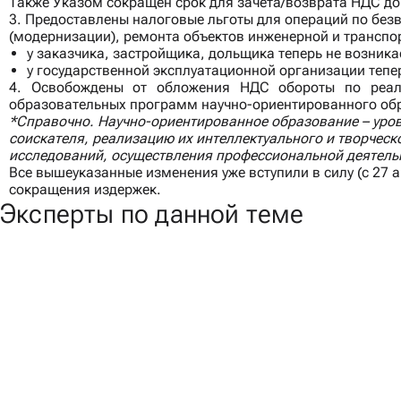
Также Указом сокращен срок для зачета/возврата НДС до 
3. Предоставлены налоговые льготы для операций по бе
(модернизации), ремонта объектов инженерной и транспор
у заказчика, застройщика, дольщика теперь не возник
у государственной эксплуатационной организации тепе
4. Освобождены от обложения НДС обороты по реали
образовательных программ научно-ориентированного об
*Справочно. Научно-ориентированное образование – уров
соискателя, реализацию их интеллектуального и творчес
исследований, осуществления профессиональной деятель
Все вышеуказанные изменения уже вступили в силу (c 27 
сокращения издержек.
Эксперты по данной теме