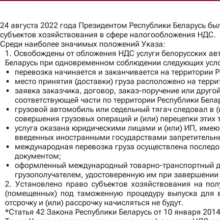
Банки и проектное финансирование
Трудовое право и миграция
Интеллектуальная собственность и защита данных
24 августа 2022 года Президентом Республики Беларусь бы
IT и медиа
субъектов хозяйствования в сфере налогообложения НДС.
Инфраструктура
Среди наиболее значимых положений Указа:
Транспорт и логистика
1. Освобождены от обложения НДС услуги белорусских авт
Сельское хозяйство и пищевая промышленность
Беларусь при одновременном соблюдении следующих усл
Фабрики и производство
перевозка начинается и заканчивается на территории Р
Финансовые организации
место принятия (доставки) груза расположено на терр
Фармацевтика
заявка заказчика, договор, заказ-поручение или друг
Ритейл
соответствующей части по территории Республики Бела
Энергетика
грузовой автомобиль или седельный тягач следовал в 
совершения грузовых операций и (или) перецепки этих 
услуга оказана юридическими лицами и (или) ИП, им
введенных иностранными государствами запретительны
международная перевозка груза осуществлена послед
документом;
оформленный международный товарно-транспортный доку
грузополучателем, удостоверенную им при завершении
2. Установлено право субъектов хозяйствования на по
(помещенных) под таможенную процедуру выпуска для в
отсрочку и (или) рассрочку начисляться не будут.
*Статья 42 Закона Республики Беларусь от 10 января 201