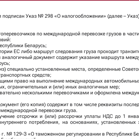
л подписан Указ № 298 «О налогообложении» (далее – Указ
оперевозчиков по международной перевозке грузов в части
овий:
еспублики Беларусь;
итории ЕС либо маршрут следования груза проходит транзит
ой аналогичный документ содержит указание маршрута между
русь;
(из) специально установленные места, определенные Совет
транспортных средств;
еющими право на выполнение международных автомобильных
х, ограничительных и (или) иных аналогичных мер;
овательно несколькими перевозчиками и оформлена межд
мент (его копия) содержит в том числе реквизиты послед
 международной перевозки груза.
лучение отсрочки и (или) рассрочки уплаты НДС до 1 ян
нутреннего потребления, на основаниях, установленных 
4 г. № 129-З «О таможенном регулировании в Республике Б