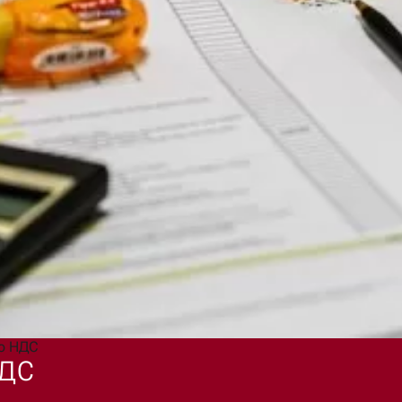
+375 29 304-34-11
mail@arzing
Написать в чат
по НДС
НДС