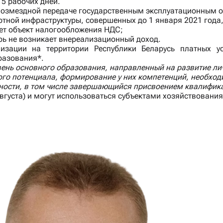
5 рабочих дней.
звозмездной передаче государственным эксплуатационным о
тной инфраструктуры, совершенных до 1 января 2021 года,
ает объект налогообложения НДС;
рь не возникает внереализационный доход.
зации на территории Республики Беларусь платных у
разования*.
ень основного образования, направленный на развитие лич
кого потенциала, формирование у них компетенций, необхо
ности, в том числе завершающийся присвоением квалифик
августа) и могут использоваться субъектами хозяйствовани