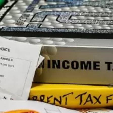
 пользователей и улучшения работы сайта в соответствии с
Главная
Наши компетенции
Наши компетенции
Написать в чат
Наши компетенции
Написать в чат
Практики
Отрасли
Команда
Команда
Команда
Проекты
вопросах.
Проекты
 в ближайшее время.
Проекты
Новости
Email*
Новости
Комментарий*
Новости
Мероприятия
бработки запроса и обратной связи в соответствии с
Полит
Мероприятия
огласия.
Мероприятия
Контакты
Контакты
Контакты
Arzinger Law Offices
Республика Беларусь, 220030
Минск, ул. Советская, 12, оф