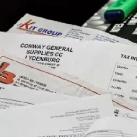
Мы используем cookie для удобства
RU
EN
Отклонить
Принять
Написать нам
Мы всегда готовы помочь вам разобраться в юридических 
Заполните форму ниже, и наш специалист свяжется с вами
Имя
Телефон*
Согласен(а) на обработку моих персональных данных для о
правами, порядком их реализации и последствиями дачи с
Отправить