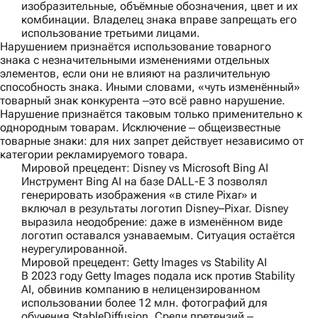
изобразительные, объёмные обозначения, цвет и их
комбинации. Владелец знака вправе запрещать его
использование третьими лицами.
Нарушением признаётся использование товарного
знака с незначительными изменениями отдельных
элементов, если они не влияют на различительную
способность знака. Иными словами, «чуть изменённый»
товарный знак конкурента ‒это всё равно нарушение.
Нарушение признаётся таковым только применительно к
однородным товарам. Исключение ‒ общеизвестные
товарные знаки: для них запрет действует независимо от
категории рекламируемого товара.
Мировой прецедент: Disney vs Microsoft Bing AI
Инструмент Bing AI на базе DALL-E 3 позволял
генерировать изображения «в стиле Pixar» и
включал в результаты логотип Disney–Pixar. Disney
выразила неодобрение: даже в изменённом виде
логотип оставался узнаваемым. Ситуация остаётся
неурегулированной.
Мировой прецедент: Getty Images vs Stability AI
В 2023 году Getty Images подала иск против Stability
AI, обвинив компанию в нелицензированном
использовании более 12 млн. фотографий для
обучения StableDiffusion. Среди претензий ‒