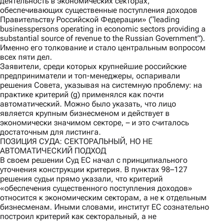
деятельность в экономических секторах,
обеспечивающих существенные поступления доходов
Правительству Российской Федерации» (“leading
businesspersons operating in economic sectors providing a
substantial source of revenue to the Russian Government”).
Именно его толкование и стало центральным вопросом
всех пяти дел.
Заявители, среди которых крупнейшие российские
предприниматели и топ-менеджеры, оспаривали
решения Совета, указывая на системную проблему: на
практике критерий (g) применялся как почти
автоматический. Можно было указать, что лицо
является крупным бизнесменом и действует в
экономически значимом секторе, – и это считалось
достаточным для листинга.
ПОЗИЦИЯ СУДА: СЕКТОРАЛЬНЫЙ, НО НЕ
АВТОМАТИЧЕСКИЙ ПОДХОД
В своем решении Суд ЕС начал с принципиального
уточнения конструкции критерия. В пунктах 98–127
решения судьи прямо указали, что критерий
«обеспечения существенного поступления доходов»
относится к экономическим секторам, а не к отдельным
бизнесменам. Иными словами, институт ЕС сознательно
построил критерий как секторальный, а не