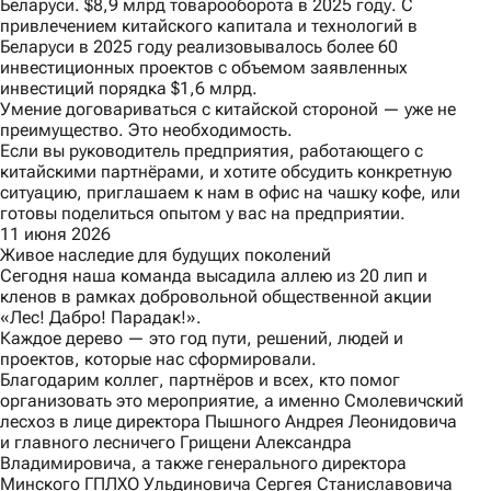
Беларуси. $8,9 млрд товарооборота в 2025 году. С
привлечением китайского капитала и технологий в
Беларуси в 2025 году реализовывалось более 60
инвестиционных проектов с объемом заявленных
инвестиций порядка $1,6 млрд.
Умение договариваться с китайской стороной — уже не
преимущество. Это необходимость.
Если вы руководитель предприятия, работающего с
китайскими партнёрами, и хотите обсудить конкретную
ситуацию, приглашаем к нам в офис на чашку кофе, или
готовы поделиться опытом у вас на предприятии.
11 июня 2026
Живое наследие для будущих поколений
Сегодня наша команда высадила аллею из 20 лип и
кленов в рамках добровольной общественной акции
«Лес! Дабро! Парадак!».
Каждое дерево — это год пути, решений, людей и
проектов, которые нас сформировали.
Благодарим коллег, партнёров и всех, кто помог
организовать это мероприятие, а именно Смолевичский
лесхоз в лице директора Пышного Андрея Леонидовича
и главного лесничего Грищени Александра
Владимировича, а также генерального директора
Минского ГПЛХО Ульдиновича Сергея Станиславовича