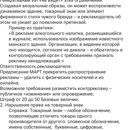
Генеративный ИИ «не видит» этих ограничений.
Создавая визуальные образы, он может воспроизвести
узнаваемое здание, товарный знак или элемент
фирменного стиля чужого бренда ‒ и рекламодатель об
этом не узнает до появления претензий.
Пример из практики:
«В рекламе алкогольного напитка, размещавшейся
в журнале, использовалось изображение известного
минского здания. Организация, в ведении которой
оно находится, согласия не давала ‒ и обратилась в
контролирующий орган с требованием признать
рекламу ненадлежащей.»
Ответственность рекламодателя:
Предписание МАРТ прекратить распространение
рекламы ‒ удалить с физических носителей и из
онлайна;
Возможное требование разместить контррекламу ‒
публичное «извинение» или опровержение;
Штраф от 20 до 50 базовых величин.
2. Нарушение права на товарный знак
Справка
: Товарный знак ‒ любое обозначение,
позволяющее отличить товары одного
производителя от другого: словесное обозначение,
имена собственные, буквенные, цифровые,