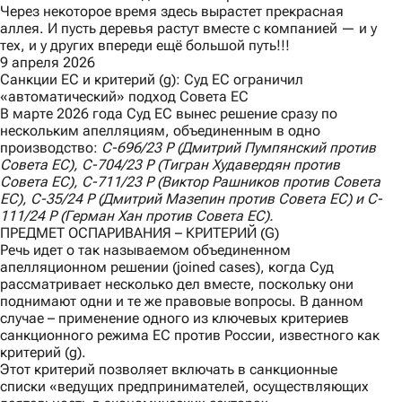
Через некоторое время здесь вырастет прекрасная
аллея. И пусть деревья растут вместе с компанией — и у
тех, и у других впереди ещё большой путь!!!
9 апреля 2026
Санкции ЕС и критерий (g): Суд ЕС ограничил
«автоматический» подход Совета ЕС
В марте 2026 года Суд ЕС вынес
решение
сразу по
нескольким апелляциям, объединенным в одно
производство:
C
-696/23
P
(Дмитрий Пумпянский против
Совета ЕС),
C
-704/23
P
(Тигран Худавердян против
Совета ЕС),
C
-711/23
P
(Виктор Рашников против Совета
ЕС),
C
-35/24
P
(Дмитрий Мазепин против Совета ЕС) и
C
-
111/24
P
(Герман Хан против Совета ЕС).
ПРЕДМЕТ ОСПАРИВАНИЯ – КРИТЕРИЙ (G)
Речь идет о так называемом объединенном
апелляционном решении (joined cases), когда Суд
рассматривает несколько дел вместе, поскольку они
поднимают одни и те же правовые вопросы. В данном
случае – применение одного из ключевых критериев
санкционного режима ЕС против России, известного как
критерий (g).
Этот критерий позволяет включать в санкционные
списки «ведущих предпринимателей, осуществляющих