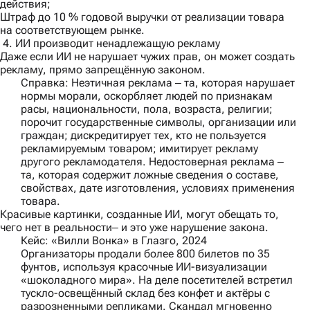
действия;
Штраф до 10 % годовой выручки от реализации товара
на соответствующем рынке.
4. ИИ производит ненадлежащую рекламу
Даже если ИИ не нарушает чужих прав, он может создать
рекламу, прямо запрещённую законом.
Справка:
Неэтичная реклама ‒ та, которая нарушает
нормы морали, оскорбляет людей по признакам
расы, национальности, пола, возраста, религии;
порочит государственные символы, организации или
граждан; дискредитирует тех, кто не пользуется
рекламируемым товаром; имитирует рекламу
другого рекламодателя. Недостоверная реклама ‒
та, которая содержит ложные сведения о составе,
свойствах, дате изготовления, условиях применения
товара.
Красивые картинки, созданные ИИ, могут обещать то,
чего нет в реальности‒ и это уже нарушение закона.
Кейс: «Вилли Вонка» в Глазго, 2024
Организаторы продали более 800 билетов по 35
фунтов, используя красочные ИИ-визуализации
«шоколадного мира». На деле посетителей встретил
тускло-освещённый склад без конфет и актёры с
разрозненными репликами. Скандал мгновенно