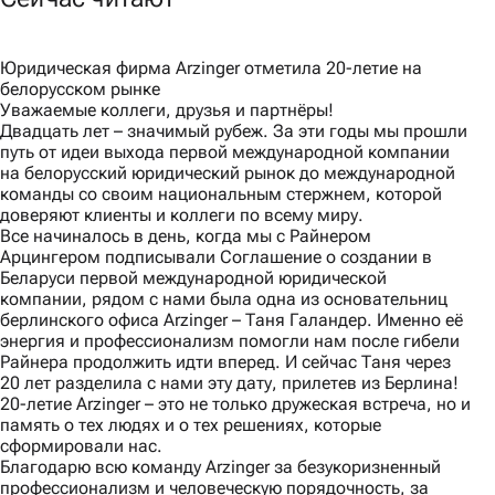
Юридическая фирма Arzinger отметила 20-летие на
белорусском рынке
Уважаемые коллеги, друзья и партнёры!
Двадцать лет – значимый рубеж. За эти годы мы прошли
путь от идеи выхода первой международной компании
на белорусский юридический рынок до международной
команды со своим национальным стержнем, которой
доверяют клиенты и коллеги по всему миру.
Все начиналось в день, когда мы с Райнером
Арцингером подписывали Соглашение о создании в
Беларуси первой международной юридической
компании, рядом с нами была одна из основательниц
берлинского офиса Arzinger – Таня Галандер. Именно её
энергия и профессионализм помогли нам после гибели
Райнера продолжить идти вперед. И сейчас Таня через
20 лет разделила с нами эту дату, прилетев из Берлина!
20-летие Arzinger – это не только дружеская встреча, но и
память о тех людях и о тех решениях, которые
сформировали нас.
Благодарю всю команду Arzinger за безукоризненный
профессионализм и человеческую порядочность, за