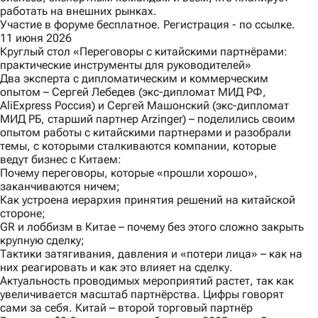
работать на внешних рынках.
Участие в форуме бесплатное. Регистрация -
по ссылке.
11 июня 2026
Круглый стол «Переговоры с китайскими партнёрами:
практические инструменты для руководителей»
Два эксперта с дипломатическим и коммерческим
опытом – Сергей Лебедев (экс-дипломат МИД РФ,
AliExpress Россия) и Сергей Машонский (экс-дипломат
МИД РБ, старший партнер Arzinger) – поделились своим
опытом работы с китайскими партнерами и разобрали
темы, с которыми сталкиваются компании, которые
ведут бизнес с Китаем:
Почему переговоры, которые «прошли хорошо»,
заканчиваются ничем;
Как устроена иерархия принятия решений на китайской
стороне;
GR и лоббизм в Китае – почему без этого сложно закрыть
крупную сделку;
Тактики затягивания, давления и «потери лица» – как на
них реагировать и как это влияет на сделку.
Актуальность проводимых мероприятий растет, так как
увеличивается масштаб партнёрства. Цифры говорят
сами за себя. Китай – второй торговый партнёр