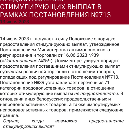
СТИМУЛИРУЮЩИХ ВЫПЛАТ В
РАМКАХ ПОСТАНОВЛЕНИЯ №713
Согласен(а) на обработку моих персональных данных для
обработки запроса и обратной связи в соответствии с
13 июля 2023
Политикой обработки персональных данных
.
Ознакомлен(а) с правами, порядком их реализации и
последствиями дачи согласия.
14 июля 2023 г. вступает в силу Положение о порядке
Отправить
предоставления стимулирующих выплат, утвержденное
Постановлением Министерства антимонопольного
регулирования и торговли от 16.06.2023 №39
(«
Постановление №39
»). Документ регулирует порядок
предоставления поставщиками стимулирующих выплат
субъектам розничной торговли в отношении товаров,
попадающих под регулирование Постановления №713.
Постановление №39 устанавливает перечень из 71
категории продовольственных товаров, в отношении
которых стимулирующие выплаты
не предоставляются
. В
отношении иных белорусских продовольственных и
непродовольственных товаров, а также импортируемых
непродовольственных товаров, применяются следующие
правила.
Случаи, когда возможно предоставление
стимулирующих выплат