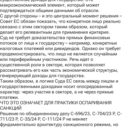
макроэкономический элемент, который может
подтверждаться общими данными об отрасли.
С другой стороны
– и это центральный момент решения –
Совет ЕС обязан показать, что конкретное лицо реально
связано с этим сектором таким образом, который
делает его релевантным для применения критерия.
Суд не требует доказательства прямых финансовых
потоков от лица к государству – например, конкретных
налоговых платежей или дивидендов. Однако он требует
продемонстрировать, что лицо не является случайным
или периферийным участником. Речь идет о
существенной роли в секторе, которая позволяет
рассматривать его как часть экономической структуры,
генерирующей доходы для государства.
Таким образом, в логике Суда ЕС связь между лицом и
государственными доходами носит опосредованный
характер: через участие в секторе, а не через прямые
платежи.
ЧТО ЭТО ОЗНАЧАЕТ ДЛЯ ПРАКТИКИ ОСПАРИВАНИЯ
САНКЦИЙ
Решение по объединенному делу C-696/23, C-704/23 P, C-
711/23 P, C-35/24 P, C-111/24 P не меняет
фундаментально архитектуру санкционного режима, но