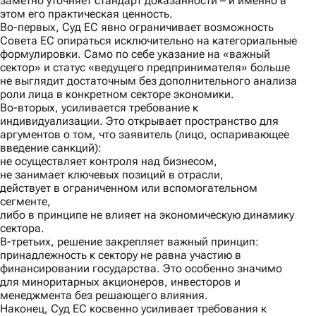
заметно уточняет стандарт доказанности – и именно в
этом его практическая ценность.
Во-первых
, Суд ЕС явно ограничивает возможность
Совета ЕС опираться исключительно на категориальные
формулировки. Само по себе указание на «важный
сектор» и статус «ведущего предпринимателя» больше
не выглядит достаточным без дополнительного анализа
роли лица в конкретном секторе экономики.
Во-вторых
, усиливается требование к
индивидуализации. Это открывает пространство для
аргументов о том, что заявитель (лицо, оспаривающее
введение санкций):
не осуществляет контроля над бизнесом,
не занимает ключевых позиций в отрасли,
действует в ограниченном или вспомогательном
сегменте,
либо в принципе не влияет на экономическую динамику
сектора.
В-третьих
, решение закрепляет важный принцип:
принадлежность к сектору не равна участию в
финансировании государства. Это особенно значимо
для миноритарных акционеров, инвесторов и
менеджмента без решающего влияния.
Наконец,
Суд ЕС косвенно усиливает требования к