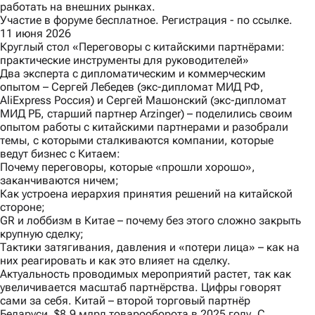
работать на внешних рынках.
Участие в форуме бесплатное. Регистрация -
по ссылке.
11 июня 2026
Круглый стол «Переговоры с китайскими партнёрами:
практические инструменты для руководителей»
Два эксперта с дипломатическим и коммерческим
опытом – Сергей Лебедев (экс-дипломат МИД РФ,
AliExpress Россия) и Сергей Машонский (экс-дипломат
МИД РБ, старший партнер Arzinger) – поделились своим
опытом работы с китайскими партнерами и разобрали
темы, с которыми сталкиваются компании, которые
ведут бизнес с Китаем:
Почему переговоры, которые «прошли хорошо»,
заканчиваются ничем;
Как устроена иерархия принятия решений на китайской
стороне;
GR и лоббизм в Китае – почему без этого сложно закрыть
крупную сделку;
Тактики затягивания, давления и «потери лица» – как на
них реагировать и как это влияет на сделку.
Актуальность проводимых мероприятий растет, так как
увеличивается масштаб партнёрства. Цифры говорят
сами за себя. Китай – второй торговый партнёр
Беларуси. $8,9 млрд товарооборота в 2025 году. С