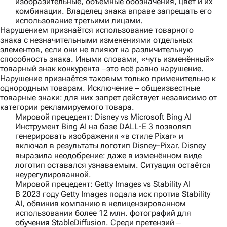
изобразительные, объёмные обозначения, цвет и их
комбинации. Владелец знака вправе запрещать его
использование третьими лицами.
Нарушением признаётся использование товарного
знака с незначительными изменениями отдельных
элементов, если они не влияют на различительную
способность знака. Иными словами, «чуть изменённый»
товарный знак конкурента ‒это всё равно нарушение.
Нарушение признаётся таковым только применительно к
однородным товарам. Исключение ‒ общеизвестные
товарные знаки: для них запрет действует независимо от
категории рекламируемого товара.
Мировой прецедент: Disney vs Microsoft Bing AI
Инструмент Bing AI на базе DALL-E 3 позволял
генерировать изображения «в стиле Pixar» и
включал в результаты логотип Disney–Pixar. Disney
выразила неодобрение: даже в изменённом виде
логотип оставался узнаваемым. Ситуация остаётся
неурегулированной.
Мировой прецедент: Getty Images vs Stability AI
В 2023 году Getty Images подала иск против Stability
AI, обвинив компанию в нелицензированном
использовании более 12 млн. фотографий для
обучения StableDiffusion. Среди претензий ‒