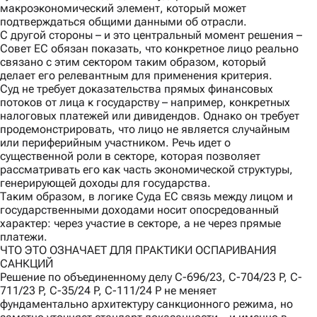
макроэкономический элемент, который может
подтверждаться общими данными об отрасли.
С другой стороны
– и это центральный момент решения –
Совет ЕС обязан показать, что конкретное лицо реально
связано с этим сектором таким образом, который
делает его релевантным для применения критерия.
Суд не требует доказательства прямых финансовых
потоков от лица к государству – например, конкретных
налоговых платежей или дивидендов. Однако он требует
продемонстрировать, что лицо не является случайным
или периферийным участником. Речь идет о
существенной роли в секторе, которая позволяет
рассматривать его как часть экономической структуры,
генерирующей доходы для государства.
Таким образом, в логике Суда ЕС связь между лицом и
государственными доходами носит опосредованный
характер: через участие в секторе, а не через прямые
платежи.
ЧТО ЭТО ОЗНАЧАЕТ ДЛЯ ПРАКТИКИ ОСПАРИВАНИЯ
САНКЦИЙ
Решение по объединенному делу C-696/23, C-704/23 P, C-
711/23 P, C-35/24 P, C-111/24 P не меняет
фундаментально архитектуру санкционного режима, но