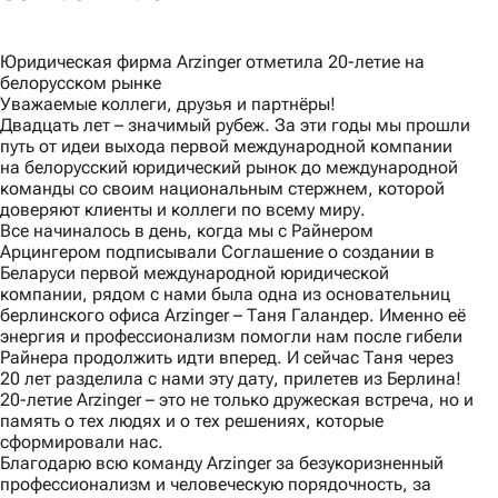
Юридическая фирма Arzinger отметила 20-летие на
белорусском рынке
Уважаемые коллеги, друзья и партнёры!
Двадцать лет – значимый рубеж. За эти годы мы прошли
путь от идеи выхода первой международной компании
на белорусский юридический рынок до международной
команды со своим национальным стержнем, которой
доверяют клиенты и коллеги по всему миру.
Все начиналось в день, когда мы с Райнером
Арцингером подписывали Соглашение о создании в
Беларуси первой международной юридической
компании, рядом с нами была одна из основательниц
берлинского офиса Arzinger – Таня Галандер. Именно её
энергия и профессионализм помогли нам после гибели
Райнера продолжить идти вперед. И сейчас Таня через
20 лет разделила с нами эту дату, прилетев из Берлина!
20-летие Arzinger – это не только дружеская встреча, но и
память о тех людях и о тех решениях, которые
сформировали нас.
Благодарю всю команду Arzinger за безукоризненный
профессионализм и человеческую порядочность, за