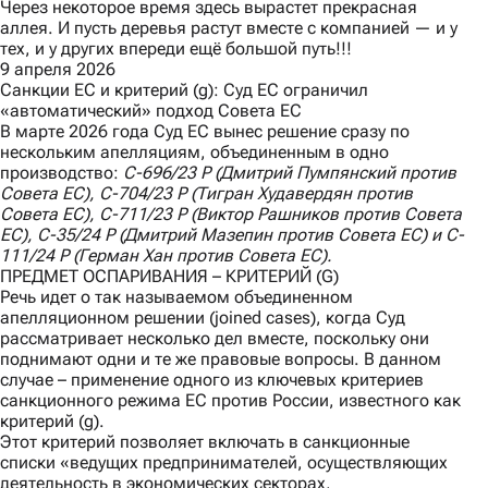
Через некоторое время здесь вырастет прекрасная
аллея. И пусть деревья растут вместе с компанией — и у
тех, и у других впереди ещё большой путь!!!
9 апреля 2026
Санкции ЕС и критерий (g): Суд ЕС ограничил
«автоматический» подход Совета ЕС
В марте 2026 года Суд ЕС вынес
решение
сразу по
нескольким апелляциям, объединенным в одно
производство:
C
-696/23
P
(Дмитрий Пумпянский против
Совета ЕС),
C
-704/23
P
(Тигран Худавердян против
Совета ЕС),
C
-711/23
P
(Виктор Рашников против Совета
ЕС),
C
-35/24
P
(Дмитрий Мазепин против Совета ЕС) и
C
-
111/24
P
(Герман Хан против Совета ЕС).
ПРЕДМЕТ ОСПАРИВАНИЯ – КРИТЕРИЙ (G)
Речь идет о так называемом объединенном
апелляционном решении (joined cases), когда Суд
рассматривает несколько дел вместе, поскольку они
поднимают одни и те же правовые вопросы. В данном
случае – применение одного из ключевых критериев
санкционного режима ЕС против России, известного как
критерий (g).
Этот критерий позволяет включать в санкционные
списки «ведущих предпринимателей, осуществляющих
деятельность в экономических секторах,