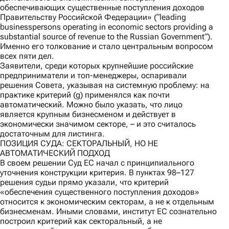
обеспечивающих существенные поступления доходов
Правительству Российской Федерации» (“leading
businesspersons operating in economic sectors providing a
substantial source of revenue to the Russian Government”).
Именно его толкование и стало центральным вопросом
всех пяти дел.
Заявители, среди которых крупнейшие российские
предприниматели и топ-менеджеры, оспаривали
решения Совета, указывая на системную проблему: на
практике критерий (g) применялся как почти
автоматический. Можно было указать, что лицо
является крупным бизнесменом и действует в
экономически значимом секторе, – и это считалось
достаточным для листинга.
ПОЗИЦИЯ СУДА: СЕКТОРАЛЬНЫЙ, НО НЕ
АВТОМАТИЧЕСКИЙ ПОДХОД
В своем решении Суд ЕС начал с принципиального
уточнения конструкции критерия. В пунктах 98–127
решения судьи прямо указали, что критерий
«обеспечения существенного поступления доходов»
относится к экономическим секторам, а не к отдельным
бизнесменам. Иными словами, институт ЕС сознательно
построил критерий как секторальный, а не