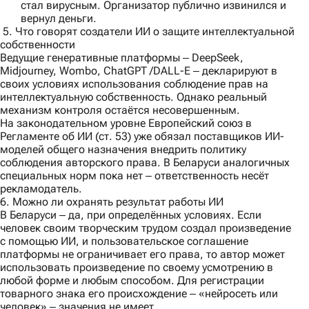
стал вирусным. Организатор публично извинился и
вернул деньги.
5. Что говорят создатели ИИ о защите интеллектуальной
собственности
Ведущие генеративные платформы ‒ DeepSeek,
Midjourney, Wombo, ChatGPT /DALL-E ‒ декларируют в
своих условиях использования соблюдение прав на
интеллектуальную собственность. Однако реальный
механизм контроля остаётся несовершенным.
На законодательном уровне Европейский союз в
Регламенте об ИИ (ст. 53) уже обязал поставщиков ИИ-
моделей общего назначения внедрить политику
соблюдения авторского права. В Беларуси аналогичных
специальных норм пока нет ‒ ответственность несёт
рекламодатель.
6. Можно ли охранять результат работы ИИ
В Беларуси ‒ да, при определённых условиях. Если
человек своим творческим трудом создал произведение
с помощью ИИ, и пользовательское соглашение
платформы не ограничивает его права, то автор может
использовать произведение по своему усмотрению в
любой форме и любым способом. Для регистрации
товарного знака его происхождение ‒ «нейросеть или
человек» ‒ значения не имеет.