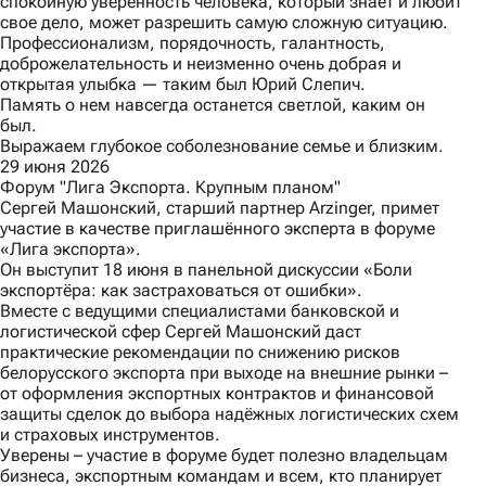
спокойную уверенность человека, который знает и любит
свое дело, может разрешить самую сложную ситуацию.
Профессионализм, порядочность, галантность,
доброжелательность и неизменно очень добрая и
открытая улыбка — таким был Юрий Слепич.
Память о нем навсегда останется светлой, каким он
был.
Выражаем глубокое соболезнование семье и близким.
29 июня 2026
Форум "Лига Экспорта. Крупным планом"
Сергей Машонский, старший партнер Arzinger, примет
участие в качестве приглашённого эксперта в форуме
«Лига экспорта»
.
Он выступит 18 июня в панельной дискуссии «Боли
экспортёра: как застраховаться от ошибки».
Вместе с ведущими специалистами банковской и
логистической сфер Сергей Машонский даст
практические рекомендации по снижению рисков
белорусского экспорта при выходе на внешние рынки –
от оформления экспортных контрактов и финансовой
защиты сделок до выбора надёжных логистических схем
и страховых инструментов.
Уверены – участие в форуме будет полезно владельцам
бизнеса, экспортным командам и всем, кто планирует