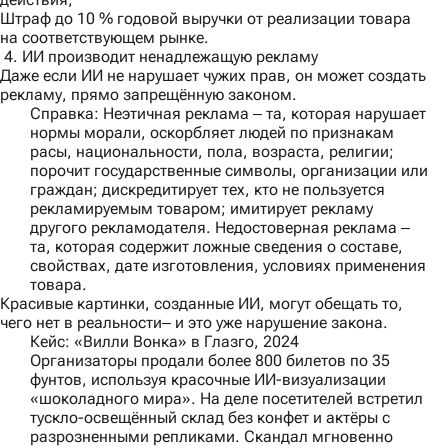
Штраф до 10 % годовой выручки от реализации товара
на соответствующем рынке.
4. ИИ производит ненадлежащую рекламу
Даже если ИИ не нарушает чужих прав, он может создать
рекламу, прямо запрещённую законом.
Справка:
Неэтичная реклама ‒ та, которая нарушает
нормы морали, оскорбляет людей по признакам
расы, национальности, пола, возраста, религии;
порочит государственные символы, организации или
граждан; дискредитирует тех, кто не пользуется
рекламируемым товаром; имитирует рекламу
другого рекламодателя. Недостоверная реклама ‒
та, которая содержит ложные сведения о составе,
свойствах, дате изготовления, условиях применения
товара.
Красивые картинки, созданные ИИ, могут обещать то,
чего нет в реальности‒ и это уже нарушение закона.
Кейс: «Вилли Вонка» в Глазго, 2024
Организаторы продали более 800 билетов по 35
фунтов, используя красочные ИИ-визуализации
«шоколадного мира». На деле посетителей встретил
тускло-освещённый склад без конфет и актёры с
разрозненными репликами. Скандал мгновенно