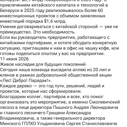
привлечением китайского капитала и технологий в
Беларуси в 2025 году реализовывалось более 60
инвестиционных проектов с объемом заявленных
инвестиций порядка $1,6 млрд.
Умение договариваться с китайской стороной — уже не
преимущество. Это необходимость.
Если вы руководитель предприятия, работающего с
китайскими партнёрами, и хотите обсудить конкретную
ситуацию, приглашаем к нам в офис на чашку кофе, или
готовы поделиться опытом у вас на предприятии.
11 июня 2026
Живое наследие для будущих поколений
Сегодня наша команда высадила аллею из 20 лип и
кленов в рамках добровольной общественной акции
«Лес! Дабро! Парадак!».
Каждое дерево — это год пути, решений, людей и
проектов, которые нас сформировали.
Благодарим коллег, партнёров и всех, кто помог
организовать это мероприятие, а именно Смолевичский
лесхоз в лице директора Пышного Андрея Леонидовича
и главного лесничего Грищени Александра
Владимировича, а также генерального директора
Минского ГПЛХО Ульдиновича Сергея Станиславовича