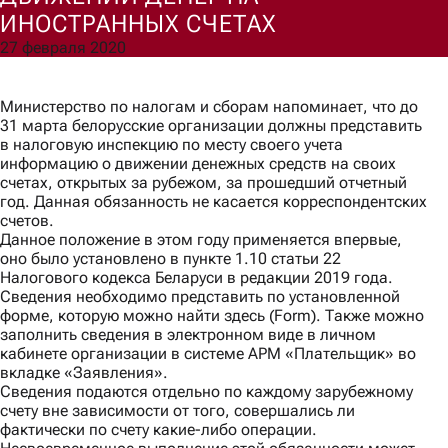
ИНОСТРАННЫХ СЧЕТАХ
27 февраля 2020
Согласен(а) на обработку моих персональных данных для
обработки запроса и обратной связи в соответствии с
Политикой обработки персональных данных
.
Министерство по налогам и сборам напоминает, что до
Ознакомлен(а) с правами, порядком их реализации и
31 марта белорусские организации должны представить
последствиями дачи согласия.
в налоговую инспекцию по месту своего учета
Отправить
информацию о движении денежных средств на своих
счетах, открытых за рубежом, за прошедший отчетный
год. Данная обязанность не касается корреспондентских
счетов.
Данное положение в этом году применяется впервые,
оно было установлено в пункте 1.10 статьи 22
Налогового кодекса Беларуси в редакции 2019 года.
Сведения необходимо представить по установленной
форме, которую можно найти здесь (
Form
). Также можно
заполнить сведения в электронном виде в личном
кабинете организации в системе APM «Плательщик» во
вкладке «Заявления».
Сведения подаются отдельно по каждому зарубежному
счету вне зависимости от того, совершались ли
фактически по счету какие-либо операции.