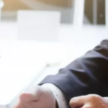
 пользователей и улучшения работы сайта в соответствии с
Главная
Наши компетенции
Наши компетенции
Написать в чат
Наши компетенции
Написать в чат
Практики
Отрасли
Команда
Команда
Команда
Проекты
вопросах.
Проекты
 в ближайшее время.
Проекты
Новости
Email*
Новости
Комментарий*
Новости
Мероприятия
бработки запроса и обратной связи в соответствии с
Полит
Мероприятия
огласия.
Мероприятия
Контакты
Контакты
Контакты
Arzinger Law Offices
Республика Беларусь, 220030
Минск, ул. Советская, 12, оф