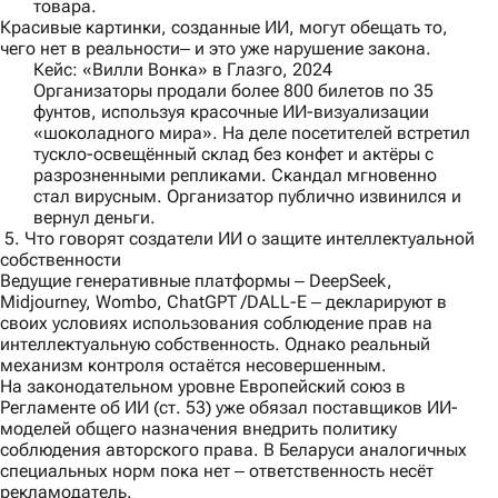
товара.
Красивые картинки, созданные ИИ, могут обещать то,
чего нет в реальности‒ и это уже нарушение закона.
Кейс: «Вилли Вонка» в Глазго, 2024
Организаторы продали более 800 билетов по 35
фунтов, используя красочные ИИ-визуализации
«шоколадного мира». На деле посетителей встретил
тускло-освещённый склад без конфет и актёры с
разрозненными репликами. Скандал мгновенно
стал вирусным. Организатор публично извинился и
вернул деньги.
5. Что говорят создатели ИИ о защите интеллектуальной
собственности
Ведущие генеративные платформы ‒ DeepSeek,
Midjourney, Wombo, ChatGPT /DALL-E ‒ декларируют в
своих условиях использования соблюдение прав на
интеллектуальную собственность. Однако реальный
механизм контроля остаётся несовершенным.
На законодательном уровне Европейский союз в
Регламенте об ИИ (ст. 53) уже обязал поставщиков ИИ-
моделей общего назначения внедрить политику
соблюдения авторского права. В Беларуси аналогичных
специальных норм пока нет ‒ ответственность несёт
рекламодатель.