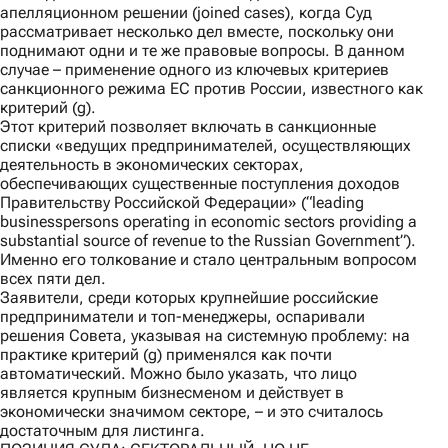
апелляционном решении (joined cases), когда Суд
рассматривает несколько дел вместе, поскольку они
поднимают одни и те же правовые вопросы. В данном
случае – применение одного из ключевых критериев
санкционного режима ЕС против России, известного как
критерий (g).
Этот критерий позволяет включать в санкционные
списки «ведущих предпринимателей, осуществляющих
деятельность в экономических секторах,
обеспечивающих существенные поступления доходов
Правительству Российской Федерации» (“leading
businesspersons operating in economic sectors providing a
substantial source of revenue to the Russian Government”).
Именно его толкование и стало центральным вопросом
всех пяти дел.
Заявители, среди которых крупнейшие российские
предприниматели и топ-менеджеры, оспаривали
решения Совета, указывая на системную проблему: на
практике критерий (g) применялся как почти
автоматический. Можно было указать, что лицо
является крупным бизнесменом и действует в
экономически значимом секторе, – и это считалось
достаточным для листинга.