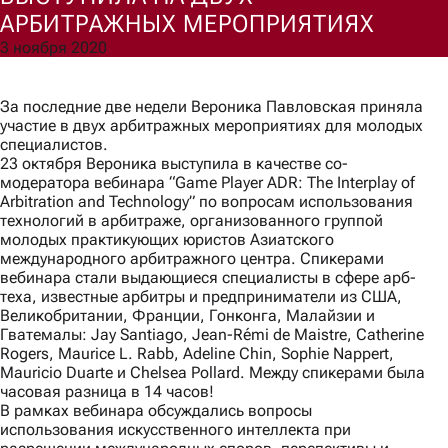
АРБИТРАЖНЫХ МЕРОПРИЯТИЯХ
3 ноября 2020
Согласен(а) на обработку моих персональных данных для
обработки запроса и обратной связи в соответствии с
Политикой обработки персональных данных
.
За последние две недели Вероника Павловская приняла
Ознакомлен(а) с правами, порядком их реализации и
участие в двух арбитражных мероприятиях для молодых
последствиями дачи согласия.
специалистов.
Отправить
23 октября Вероника выступила в качестве со-
модератора вебинара “Game Player ADR: The Interplay of
Arbitration and Technology” по вопросам использования
технологий в арбитраже, организованного группой
молодых практикующих юристов Азиатского
международного арбитражного центра. Спикерами
вебинара стали выдающиеся специалисты в сфере арб-
теха, известные арбитры и предприниматели из США,
Великобритании, Франции, Гонконга, Малайзии и
Гватемалы: Jay Santiago, Jean-Rémi de Maistre, Catherine
Rogers, Maurice L. Rabb, Adeline Chin, Sophie Nappert,
Mauricio Duarte и Chelsea Pollard. Между спикерами была
часовая разница в 14 часов!
В рамках вебинара обсуждались вопросы
использования искусственного интеллекта при