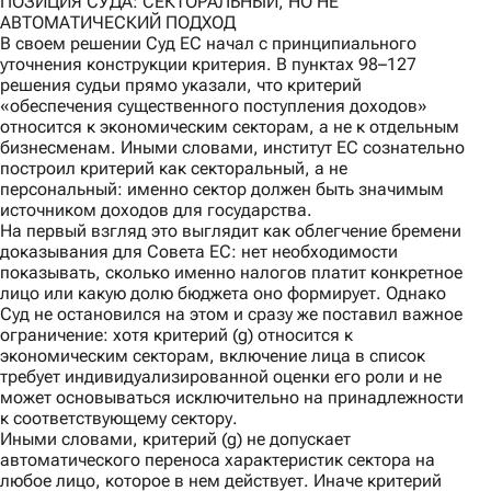
ПОЗИЦИЯ СУДА: СЕКТОРАЛЬНЫЙ, НО НЕ
АВТОМАТИЧЕСКИЙ ПОДХОД
В своем решении Суд ЕС начал с принципиального
уточнения конструкции критерия. В пунктах 98–127
решения судьи прямо указали, что критерий
«обеспечения существенного поступления доходов»
относится к экономическим секторам, а не к отдельным
бизнесменам. Иными словами, институт ЕС сознательно
построил критерий как секторальный, а не
персональный: именно сектор должен быть значимым
источником доходов для государства.
На первый взгляд это выглядит как облегчение бремени
доказывания для Совета ЕС: нет необходимости
показывать, сколько именно налогов платит конкретное
лицо или какую долю бюджета оно формирует. Однако
Суд не остановился на этом и сразу же поставил важное
ограничение: хотя критерий (g) относится к
экономическим секторам, включение лица в список
требует индивидуализированной оценки его роли и не
может основываться исключительно на принадлежности
к соответствующему сектору.
Иными словами, критерий (g) не допускает
автоматического переноса характеристик сектора на
любое лицо, которое в нем действует. Иначе критерий