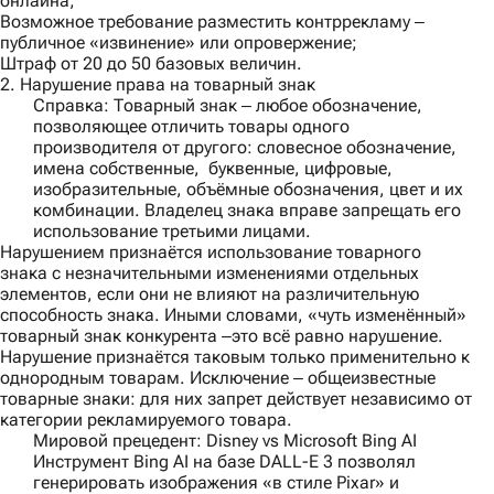
онлайна;
Возможное требование разместить контррекламу ‒
публичное «извинение» или опровержение;
Штраф от 20 до 50 базовых величин.
2. Нарушение права на товарный знак
Справка
: Товарный знак ‒ любое обозначение,
позволяющее отличить товары одного
производителя от другого: словесное обозначение,
имена собственные, буквенные, цифровые,
изобразительные, объёмные обозначения, цвет и их
комбинации. Владелец знака вправе запрещать его
использование третьими лицами.
Нарушением признаётся использование товарного
знака с незначительными изменениями отдельных
элементов, если они не влияют на различительную
способность знака. Иными словами, «чуть изменённый»
товарный знак конкурента ‒это всё равно нарушение.
Нарушение признаётся таковым только применительно к
однородным товарам. Исключение ‒ общеизвестные
товарные знаки: для них запрет действует независимо от
категории рекламируемого товара.
Мировой прецедент: Disney vs Microsoft Bing AI
Инструмент Bing AI на базе DALL-E 3 позволял
генерировать изображения «в стиле Pixar» и