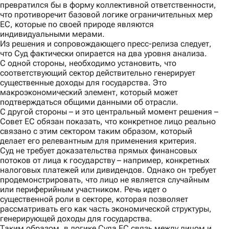
превратился бы в форму коллективной ответственности,
что противоречит базовой логике ограничительных мер
ЕС, которые по своей природе являются
индивидуальными мерами.
Из решения и сопровождающего
пресс-релиза
следует,
что Суд фактически опирается на два уровня анализа.
С одной стороны,
необходимо установить, что
соответствующий сектор действительно генерирует
существенные доходы для государства. Это
макроэкономический элемент, который может
подтверждаться общими данными об отрасли.
С другой стороны
– и это центральный момент решения –
Совет ЕС обязан показать, что конкретное лицо реально
связано с этим сектором таким образом, который
делает его релевантным для применения критерия.
Суд не требует доказательства прямых финансовых
потоков от лица к государству – например, конкретных
налоговых платежей или дивидендов. Однако он требует
продемонстрировать, что лицо не является случайным
или периферийным участником. Речь идет о
существенной роли в секторе, которая позволяет
рассматривать его как часть экономической структуры,
генерирующей доходы для государства.
Таким образом, в логике Суда ЕС связь между лицом и