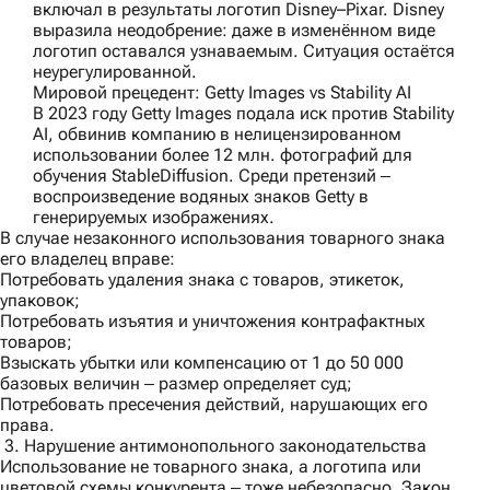
включал в результаты логотип Disney–Pixar. Disney
выразила неодобрение: даже в изменённом виде
логотип оставался узнаваемым. Ситуация остаётся
неурегулированной.
Мировой прецедент: Getty Images vs Stability AI
В 2023 году Getty Images подала иск против Stability
AI, обвинив компанию в нелицензированном
использовании более 12 млн. фотографий для
обучения StableDiffusion. Среди претензий ‒
воспроизведение водяных знаков Getty в
генерируемых изображениях.
В случае незаконного использования товарного знака
его владелец вправе:
Потребовать удаления знака с товаров, этикеток,
упаковок;
Потребовать изъятия и уничтожения контрафактных
товаров;
Взыскать убытки или компенсацию от 1 до 50 000
базовых величин ‒ размер определяет суд;
Потребовать пресечения действий, нарушающих его
права.
3. Нарушение антимонопольного законодательства
Использование не товарного знака, а логотипа или
цветовой схемы конкурента ‒ тоже небезопасно. Закон