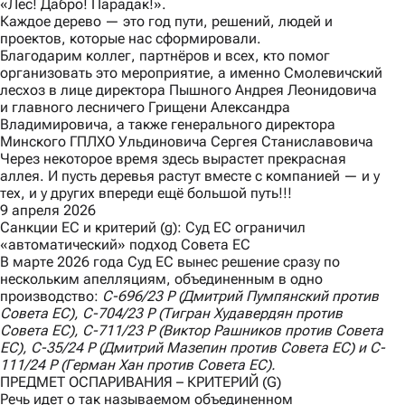
«Лес! Дабро! Парадак!».
Каждое дерево — это год пути, решений, людей и
проектов, которые нас сформировали.
Благодарим коллег, партнёров и всех, кто помог
организовать это мероприятие, а именно Смолевичский
лесхоз в лице директора Пышного Андрея Леонидовича
и главного лесничего Грищени Александра
Владимировича, а также генерального директора
Минского ГПЛХО Ульдиновича Сергея Станиславовича
Через некоторое время здесь вырастет прекрасная
аллея. И пусть деревья растут вместе с компанией — и у
тех, и у других впереди ещё большой путь!!!
9 апреля 2026
Санкции ЕС и критерий (g): Суд ЕС ограничил
«автоматический» подход Совета ЕС
В марте 2026 года Суд ЕС вынес
решение
сразу по
нескольким апелляциям, объединенным в одно
производство:
C
-696/23
P
(Дмитрий Пумпянский против
Совета ЕС),
C
-704/23
P
(Тигран Худавердян против
Совета ЕС),
C
-711/23
P
(Виктор Рашников против Совета
ЕС),
C
-35/24
P
(Дмитрий Мазепин против Совета ЕС) и
C
-
111/24
P
(Герман Хан против Совета ЕС).
ПРЕДМЕТ ОСПАРИВАНИЯ – КРИТЕРИЙ (G)
Речь идет о так называемом объединенном