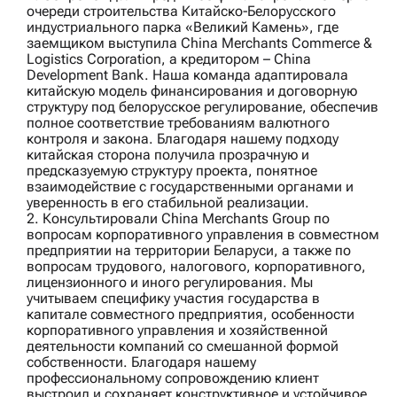
очереди строительства Китайско‑Белорусского
индустриального парка «Великий Камень», где
заемщиком выступила
China Merchants Commerce &
Logistics Corporation
, а кредитором –
China
Development Bank
. Наша команда адаптировала
китайскую модель финансирования и договорную
структуру под белорусское регулирование, обеспечив
полное соответствие требованиям валютного
контроля и закона. Благодаря нашему подходу
китайская сторона получила прозрачную и
предсказуемую структуру проекта, понятное
взаимодействие с государственными органами и
уверенность в его стабильной реализации.
2. Консультировали
China Merchants Group
по
вопросам корпоративного управления в совместном
предприятии на территории Беларуси, а также по
вопросам трудового, налогового, корпоративного,
лицензионного и иного регулирования. Мы
учитываем специфику участия государства в
капитале совместного предприятия, особенности
корпоративного управления и хозяйственной
деятельности компаний со смешанной формой
собственности. Благодаря нашему
профессиональному сопровождению клиент
выстроил и сохраняет конструктивное и устойчивое