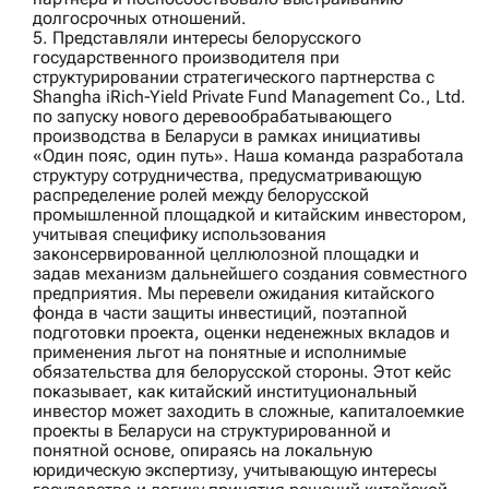
долгосрочных отношений.
5. Представляли интересы белорусского
государственного производителя при
структурировании стратегического партнерства с
Shangha iRich‑Yield Private Fund Management Co., Ltd.
по запуску нового деревообрабатывающего
производства в Беларуси в рамках инициативы
«Один пояс, один путь». Наша команда разработала
структуру сотрудничества, предусматривающую
распределение ролей между белорусской
промышленной площадкой и китайским инвестором,
учитывая специфику использования
законсервированной целлюлозной площадки и
задав механизм дальнейшего создания совместного
предприятия. Мы перевели ожидания китайского
фонда в части защиты инвестиций, поэтапной
подготовки проекта, оценки неденежных вкладов и
применения льгот на понятные и исполнимые
обязательства для белорусской стороны. Этот кейс
показывает, как китайский институциональный
инвестор может заходить в сложные, капиталоемкие
проекты в Беларуси на структурированной и
понятной основе, опираясь на локальную
юридическую экспертизу, учитывающую интересы