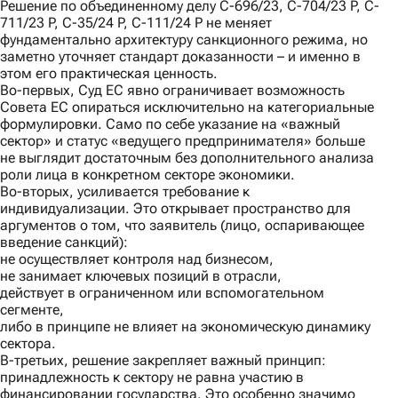
Решение по объединенному делу C-696/23, C-704/23 P, C-
711/23 P, C-35/24 P, C-111/24 P не меняет
фундаментально архитектуру санкционного режима, но
заметно уточняет стандарт доказанности – и именно в
этом его практическая ценность.
Во-первых
, Суд ЕС явно ограничивает возможность
Совета ЕС опираться исключительно на категориальные
формулировки. Само по себе указание на «важный
сектор» и статус «ведущего предпринимателя» больше
не выглядит достаточным без дополнительного анализа
роли лица в конкретном секторе экономики.
Во-вторых
, усиливается требование к
индивидуализации. Это открывает пространство для
аргументов о том, что заявитель (лицо, оспаривающее
введение санкций):
не осуществляет контроля над бизнесом,
не занимает ключевых позиций в отрасли,
действует в ограниченном или вспомогательном
сегменте,
либо в принципе не влияет на экономическую динамику
сектора.
В-третьих
, решение закрепляет важный принцип:
принадлежность к сектору не равна участию в
финансировании государства. Это особенно значимо