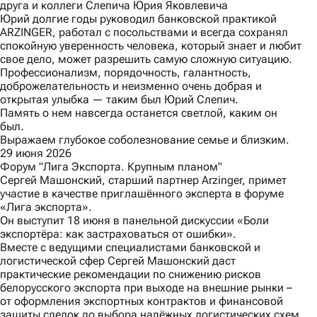
друга и коллеги Слепича Юрия Яковлевича
Юрий долгие годы руководил банковской практикой
ARZINGER, работал с посольствами и всегда сохранял
спокойную уверенность человека, который знает и любит
свое дело, может разрешить самую сложную ситуацию.
Профессионализм, порядочность, галантность,
доброжелательность и неизменно очень добрая и
открытая улыбка — таким был Юрий Слепич.
Память о нем навсегда останется светлой, каким он
был.
Выражаем глубокое соболезнование семье и близким.
29 июня 2026
Форум "Лига Экспорта. Крупным планом"
Сергей Машонский, старший партнер Arzinger, примет
участие в качестве приглашённого эксперта в форуме
«Лига экспорта»
.
Он выступит 18 июня в панельной дискуссии «Боли
экспортёра: как застраховаться от ошибки».
Вместе с ведущими специалистами банковской и
логистической сфер Сергей Машонский даст
практические рекомендации по снижению рисков
белорусского экспорта при выходе на внешние рынки –
от оформления экспортных контрактов и финансовой
защиты сделок до выбора надёжных логистических схем