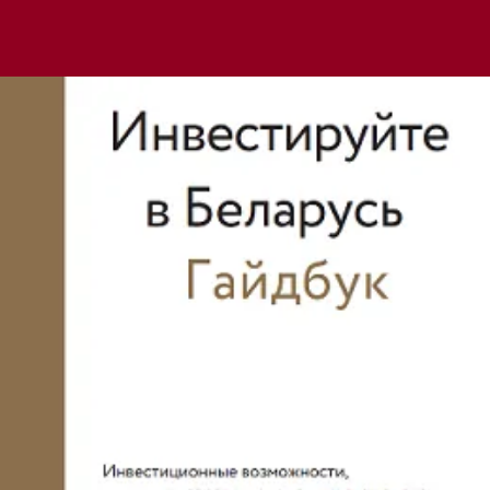
Мы используем cookie для удобства пользователей и
улучшения работы сайта в соответствии с
Политикой
обработки файлов cookie
.
Отклонить
Принять
Написать в чат
Написать в чат
Написать нам
Мы всегда готовы помочь вам разобраться в юридических
вопросах.
Заполните форму ниже, и наш специалист свяжется с вами
в ближайшее время.
Имя
Телефон*
Email*
Комментарий*