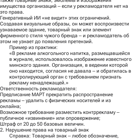
также товарные знаки, эмблемы и изображения
имущества организаций ‒ если у рекламодателя нет на
это права.
Генеративный ИИ «не видит» этих ограничений.
Создавая визуальные образы, он может воспроизвести
узнаваемое здание, товарный знак или элемент
фирменного стиля чужого бренда ‒ и рекламодатель об
этом не узнает до появления претензий.
Пример из практики:
«В рекламе алкогольного напитка, размещавшейся
в журнале, использовалось изображение известного
минского здания. Организация, в ведении которой
оно находится, согласия не давала ‒ и обратилась в
контролирующий орган с требованием признать
рекламу ненадлежащей.»
Ответственность рекламодателя:
Предписание МАРТ прекратить распространение
рекламы ‒ удалить с физических носителей и из
онлайна;
Возможное требование разместить контррекламу ‒
публичное «извинение» или опровержение;
Штраф от 20 до 50 базовых величин.
2. Нарушение права на товарный знак
Справка
: Товарный знак ‒ любое обозначение,