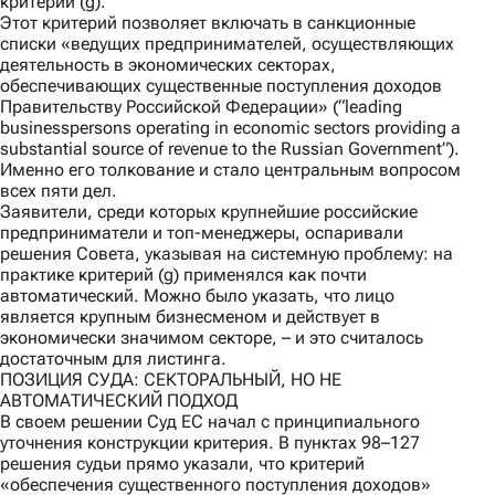
критерий (g).
Этот критерий позволяет включать в санкционные
списки «ведущих предпринимателей, осуществляющих
деятельность в экономических секторах,
обеспечивающих существенные поступления доходов
Правительству Российской Федерации» (“leading
businesspersons operating in economic sectors providing a
substantial source of revenue to the Russian Government”).
Именно его толкование и стало центральным вопросом
всех пяти дел.
Заявители, среди которых крупнейшие российские
предприниматели и топ-менеджеры, оспаривали
решения Совета, указывая на системную проблему: на
практике критерий (g) применялся как почти
автоматический. Можно было указать, что лицо
является крупным бизнесменом и действует в
экономически значимом секторе, – и это считалось
достаточным для листинга.
ПОЗИЦИЯ СУДА: СЕКТОРАЛЬНЫЙ, НО НЕ
АВТОМАТИЧЕСКИЙ ПОДХОД
В своем решении Суд ЕС начал с принципиального
уточнения конструкции критерия. В пунктах 98–127
решения судьи прямо указали, что критерий
«обеспечения существенного поступления доходов»