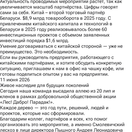
Актуальность проводимых мероприятий растет, так как
увеличивается масштаб партнёрства. Цифры говорят
сами за себя. Китай – второй торговый партнёр
Беларуси. $8,9 млрд товарооборота в 2025 году. С
привлечением китайского капитала и технологий в
Беларуси в 2025 году реализовывалось более 60
инвестиционных проектов с объемом заявленных
инвестиций порядка $1,6 млрд.
Умение договариваться с китайской стороной — уже не
преимущество. Это необходимость.
Если вы руководитель предприятия, работающего с
китайскими партнёрами, и хотите обсудить конкретную
ситуацию, приглашаем к нам в офис на чашку кофе, или
готовы поделиться опытом у вас на предприятии.
11 июня 2026
Живое наследие для будущих поколений
Сегодня наша команда высадила аллею из 20 лип и
кленов в рамках добровольной общественной акции
«Лес! Дабро! Парадак!».
Каждое дерево — это год пути, решений, людей и
проектов, которые нас сформировали.
Благодарим коллег, партнёров и всех, кто помог
организовать это мероприятие, а именно Смолевичский
лесхоз в лице директора Пышного Андрея Леонидовича