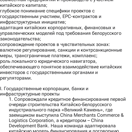
китайского капитала;
глубокое понимание специфики проектов с
государственным участием, EPC-контрактов и
инфраструктурных инициатив;
адаптация китайских корпоративных, финансовых и
управленческих моделей под требования белорусского
законодательства;
сопровождение проектов в чувствительных зонах:
валютное регулирование, санкции и контрсанкционные
меры, трансграничные платежи, комплаенс;
роль локального юридического навигатора,
обеспечивающего понятное взаимодействие китайских
инвесторов с государственными органами и
регуляторами.
I. Государственные корпорации, банки и
инфраструктурные проекты
1. Сопровождали кредитное финансирование первой
очереди строительства Китайско‑Белорусского
индустриального парка «Великий Камень», где
заемщиком выступила
China Merchants Commerce &
Logistics Corporation
, а кредитором –
China
Development Bank
. Наша команда адаптировала
китайскую модель финансирования и договорную