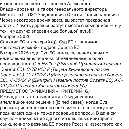
и главного лесничего Грищени Александра
Владимировича, а также генерального директора
Минского ГПЛХО Ульдиновича Сергея Станиславовича
Через некоторое время здесь вырастет прекрасная
аллея. И пусть деревья растут вместе с компанией — и у
тех, и у других впереди ещё большой путь!!!
9 апреля 2026
Санкции ЕС и критерий (g): Суд ЕС ограничил
«автоматический» подход Совета ЕС
В марте 2026 года Суд ЕС вынес
решение
сразу по
нескольким апелляциям, объединенным в одно
производство:
C
-696/23
P
(Дмитрий Пумпянский против
Совета ЕС),
C
-704/23
P
(Тигран Худавердян против
Совета ЕС),
C
-711/23
P
(Виктор Рашников против Совета
ЕС),
C
-35/24
P
(Дмитрий Мазепин против Совета ЕС) и
C
-
111/24
P
(Герман Хан против Совета ЕС).
ПРЕДМЕТ ОСПАРИВАНИЯ – КРИТЕРИЙ (G)
Речь идет о так называемом объединенном
апелляционном решении (joined cases), когда Суд
рассматривает несколько дел вместе, поскольку они
поднимают одни и те же правовые вопросы. В данном
случае – применение одного из ключевых критериев
санкционного режима ЕС против России, известного как