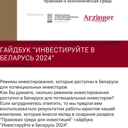
Согласен(а) на обработку моих персональных данных для
обработки запроса и обратной связи в соответствии с
Политикой обработки персональных данных
.
Ознакомлен(а) с правами, порядком их реализации и
последствиями дачи согласия.
Отправить
Главная
Новости
Гайдбук "Инвестируйте в Беларусь 2024"
ГАЙДБУК "ИНВЕСТИРУЙТЕ В
БЕЛАРУСЬ 2024"
16 октября 2024
Режимы инвестирования, которые доступны в Беларуси
для потенциальных инвесторов
Как Вы думаете, сколько режимов инвестирования
доступно в Беларуси для потенциальных инвесторов?
Если затрудняетесь ответить, то мы предлагаем
воспользоваться результатом работы юристов нашей
компании, которые внесли вклад в создание раздела
"Правовая среда для инвестиций" гайдбука
"Инвестируйте в Беларусь 2024".