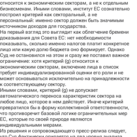
относится к экономическим секторам, а не к отдельным
бизнесменам. Иными словами, институт ЕС сознательно
построил критерий как секторальный, а не
персональный: именно сектор должен быть значимым
источником доходов для государства.
На первый взгляд это выглядит как облегчение бремени
доказывания для Совета ЕС: нет необходимости
показывать, сколько именно налогов платит конкретное
лицо или какую долю бюджета оно формирует. Однако
Суд не остановился на этом и сразу же поставил важное
ограничение: хотя критерий (g) относится к
экономическим секторам, включение лица в список
требует индивидуализированной оценки его роли и не
может основываться исключительно на принадлежности
к соответствующему сектору.
Иными словами, критерий (g) не допускает
автоматического переноса характеристик сектора на
любое лицо, которое в нем действует. Иначе критерий
превратился бы в форму коллективной ответственности,
что противоречит базовой логике ограничительных мер
ЕС, которые по своей природе являются
индивидуальными мерами.
Из решения и сопровождающего
пресс-релиза
следует,
что Суд фактически опирается на два уровня анализа.