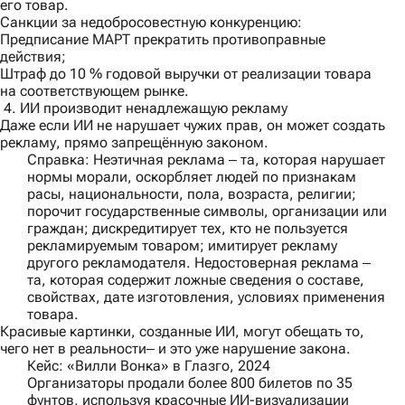
его товар.
Санкции за недобросовестную конкуренцию:
Предписание МАРТ прекратить противоправные
действия;
Штраф до 10 % годовой выручки от реализации товара
на соответствующем рынке.
4. ИИ производит ненадлежащую рекламу
Даже если ИИ не нарушает чужих прав, он может создать
рекламу, прямо запрещённую законом.
Справка:
Неэтичная реклама ‒ та, которая нарушает
нормы морали, оскорбляет людей по признакам
расы, национальности, пола, возраста, религии;
порочит государственные символы, организации или
граждан; дискредитирует тех, кто не пользуется
рекламируемым товаром; имитирует рекламу
другого рекламодателя. Недостоверная реклама ‒
та, которая содержит ложные сведения о составе,
свойствах, дате изготовления, условиях применения
товара.
Красивые картинки, созданные ИИ, могут обещать то,
чего нет в реальности‒ и это уже нарушение закона.
Кейс: «Вилли Вонка» в Глазго, 2024
Организаторы продали более 800 билетов по 35
фунтов, используя красочные ИИ-визуализации