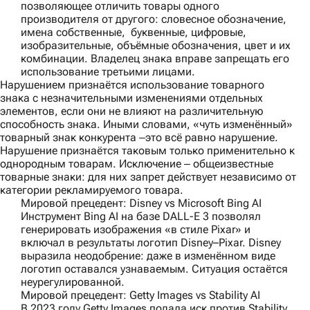
позволяющее отличить товары одного
производителя от другого: словесное обозначение,
имена собственные, буквенные, цифровые,
изобразительные, объёмные обозначения, цвет и их
комбинации. Владелец знака вправе запрещать его
использование третьими лицами.
Нарушением признаётся использование товарного
знака с незначительными изменениями отдельных
элементов, если они не влияют на различительную
способность знака. Иными словами, «чуть изменённый»
товарный знак конкурента ‒это всё равно нарушение.
Нарушение признаётся таковым только применительно к
однородным товарам. Исключение ‒ общеизвестные
товарные знаки: для них запрет действует независимо от
категории рекламируемого товара.
Мировой прецедент: Disney vs Microsoft Bing AI
Инструмент Bing AI на базе DALL-E 3 позволял
генерировать изображения «в стиле Pixar» и
включал в результаты логотип Disney–Pixar. Disney
выразила неодобрение: даже в изменённом виде
логотип оставался узнаваемым. Ситуация остаётся
неурегулированной.
Мировой прецедент: Getty Images vs Stability AI
В 2023 году Getty Images подала иск против Stability