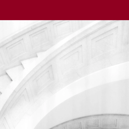
Мы используем cookie для удобства пользователей и
улучшения работы сайта в соответствии с
Политикой
обработки файлов cookie
.
Отклонить
Принять
Написать нам
Мы всегда готовы помочь вам разобраться в юридических
вопросах.
Заполните форму ниже, и наш специалист свяжется с вами
в ближайшее время.
Имя
Телефон*
Email*
Комментарий*