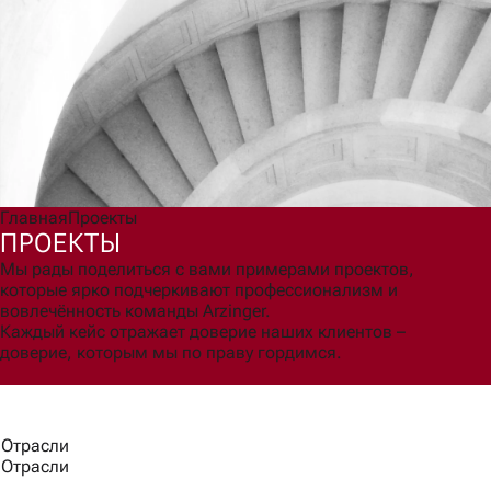
Согласен(а) на обработку моих персональных данных для
обработки запроса и обратной связи в соответствии с
Политикой обработки персональных данных
.
Ознакомлен(а) с правами, порядком их реализации и
последствиями дачи согласия.
Отправить
Главная
Проекты
ПРОЕКТЫ
Мы рады поделиться с вами примерами проектов,
которые ярко подчеркивают профессионализм и
вовлечённость команды Arzinger.
Каждый кейс отражает доверие наших клиентов –
доверие, которым мы по праву гордимся.
Отрасли
Отрасли