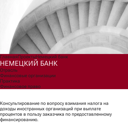
Согласен(а) на обработку моих персональных данных для
обработки запроса и обратной связи в соответствии с
Политикой обработки персональных данных
.
Ознакомлен(а) с правами, порядком их реализации и
последствиями дачи согласия.
Отправить
Главная
Проекты
Немецкий банк
НЕМЕЦКИЙ БАНК
Отрасль
Финансовые организации
Практика
Финансовое право
Консультирование по вопросу взимания налога на
доходы иностранных организаций при выплате
процентов в пользу заказчика по предоставленному
финансированию.