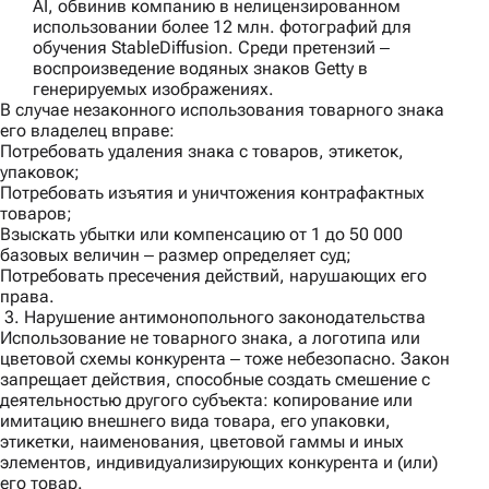
AI, обвинив компанию в нелицензированном
использовании более 12 млн. фотографий для
обучения StableDiffusion. Среди претензий ‒
воспроизведение водяных знаков Getty в
генерируемых изображениях.
В случае незаконного использования товарного знака
его владелец вправе:
Потребовать удаления знака с товаров, этикеток,
упаковок;
Потребовать изъятия и уничтожения контрафактных
товаров;
Взыскать убытки или компенсацию от 1 до 50 000
базовых величин ‒ размер определяет суд;
Потребовать пресечения действий, нарушающих его
права.
3. Нарушение антимонопольного законодательства
Использование не товарного знака, а логотипа или
цветовой схемы конкурента ‒ тоже небезопасно. Закон
запрещает действия, способные создать смешение с
деятельностью другого субъекта: копирование или
имитацию внешнего вида товара, его упаковки,
этикетки, наименования, цветовой гаммы и иных
элементов, индивидуализирующих конкурента и (или)
его товар.