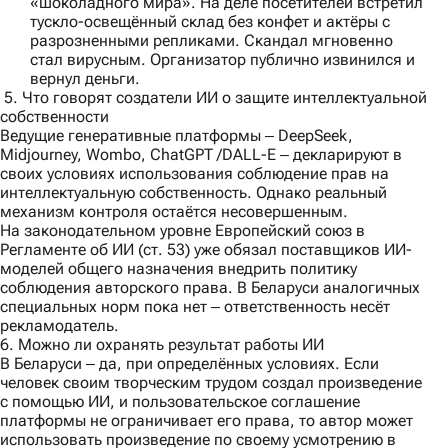
«шоколадного мира». На деле посетителей встретил
тускло-освещённый склад без конфет и актёры с
разрозненными репликами. Скандал мгновенно
стал вирусным. Организатор публично извинился и
вернул деньги.
5. Что говорят создатели ИИ о защите интеллектуальной
собственности
Ведущие генеративные платформы ‒ DeepSeek,
Midjourney, Wombo, ChatGPT /DALL-E ‒ декларируют в
своих условиях использования соблюдение прав на
интеллектуальную собственность. Однако реальный
механизм контроля остаётся несовершенным.
На законодательном уровне Европейский союз в
Регламенте об ИИ (ст. 53) уже обязал поставщиков ИИ-
моделей общего назначения внедрить политику
соблюдения авторского права. В Беларуси аналогичных
специальных норм пока нет ‒ ответственность несёт
рекламодатель.
6. Можно ли охранять результат работы ИИ
В Беларуси ‒ да, при определённых условиях. Если
человек своим творческим трудом создал произведение
с помощью ИИ, и пользовательское соглашение
платформы не ограничивает его права, то автор может
использовать произведение по своему усмотрению в