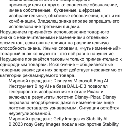
производителя от другого: словесное обозначение,
имена собственные, буквенные, цифровые,
изобразительные, объёмные обозначения, цвет и их
комбинации. Владелец знака вправе запрещать его
использование третьими лицами.
Нарушением признаётся использование товарного
знака с незначительными изменениями отдельных
элементов, если они не влияют на различительную
способность знака. Иными словами, «чуть изменённый»
товарный знак конкурента ‒это всё равно нарушение.
Нарушение признаётся таковым только применительно к
однородным товарам. Исключение ‒ общеизвестные
товарные знаки: для них запрет действует независимо от
категории рекламируемого товара.
Мировой прецедент: Disney vs Microsoft Bing AI
Инструмент Bing AI на базе DALL-E 3 позволял
генерировать изображения «в стиле Pixar» и
включал в результаты логотип Disney–Pixar. Disney
выразила неодобрение: даже в изменённом виде
логотип оставался узнаваемым. Ситуация остаётся
неурегулированной.
Мировой прецедент: Getty Images vs Stability AI
В 2023 году Getty Images подала иск против Stability