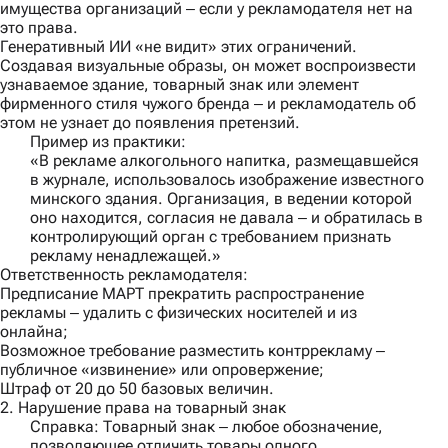
имущества организаций ‒ если у рекламодателя нет на
это права.
Генеративный ИИ «не видит» этих ограничений.
Создавая визуальные образы, он может воспроизвести
узнаваемое здание, товарный знак или элемент
фирменного стиля чужого бренда ‒ и рекламодатель об
этом не узнает до появления претензий.
Пример из практики:
«В рекламе алкогольного напитка, размещавшейся
в журнале, использовалось изображение известного
минского здания. Организация, в ведении которой
оно находится, согласия не давала ‒ и обратилась в
контролирующий орган с требованием признать
рекламу ненадлежащей.»
Ответственность рекламодателя:
Предписание МАРТ прекратить распространение
рекламы ‒ удалить с физических носителей и из
онлайна;
Возможное требование разместить контррекламу ‒
публичное «извинение» или опровержение;
Штраф от 20 до 50 базовых величин.
2. Нарушение права на товарный знак
Справка
: Товарный знак ‒ любое обозначение,
позволяющее отличить товары одного