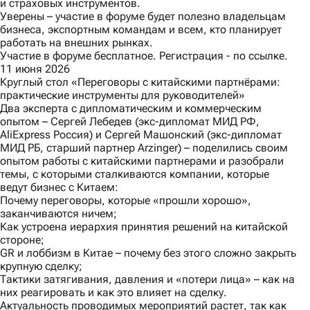
и страховых инструментов.
Уверены – участие в форуме будет полезно владельцам
бизнеса, экспортным командам и всем, кто планирует
работать на внешних рынках.
Участие в форуме бесплатное. Регистрация -
по ссылке.
11 июня 2026
Круглый стол «Переговоры с китайскими партнёрами:
практические инструменты для руководителей»
Два эксперта с дипломатическим и коммерческим
опытом – Сергей Лебедев (экс-дипломат МИД РФ,
AliExpress Россия) и Сергей Машонский (экс-дипломат
МИД РБ, старший партнер Arzinger) – поделились своим
опытом работы с китайскими партнерами и разобрали
темы, с которыми сталкиваются компании, которые
ведут бизнес с Китаем:
Почему переговоры, которые «прошли хорошо»,
заканчиваются ничем;
Как устроена иерархия принятия решений на китайской
стороне;
GR и лоббизм в Китае – почему без этого сложно закрыть
крупную сделку;
Тактики затягивания, давления и «потери лица» – как на
них реагировать и как это влияет на сделку.
Актуальность проводимых мероприятий растет, так как