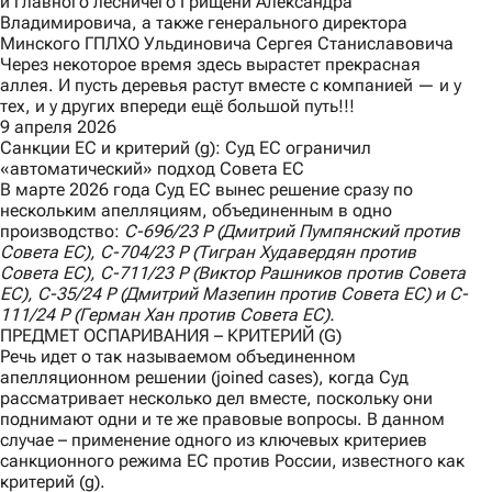
и главного лесничего Грищени Александра
Владимировича, а также генерального директора
Минского ГПЛХО Ульдиновича Сергея Станиславовича
Через некоторое время здесь вырастет прекрасная
аллея. И пусть деревья растут вместе с компанией — и у
тех, и у других впереди ещё большой путь!!!
9 апреля 2026
Санкции ЕС и критерий (g): Суд ЕС ограничил
«автоматический» подход Совета ЕС
В марте 2026 года Суд ЕС вынес
решение
сразу по
нескольким апелляциям, объединенным в одно
производство:
C
-696/23
P
(Дмитрий Пумпянский против
Совета ЕС),
C
-704/23
P
(Тигран Худавердян против
Совета ЕС),
C
-711/23
P
(Виктор Рашников против Совета
ЕС),
C
-35/24
P
(Дмитрий Мазепин против Совета ЕС) и
C
-
111/24
P
(Герман Хан против Совета ЕС).
ПРЕДМЕТ ОСПАРИВАНИЯ – КРИТЕРИЙ (G)
Речь идет о так называемом объединенном
апелляционном решении (joined cases), когда Суд
рассматривает несколько дел вместе, поскольку они
поднимают одни и те же правовые вопросы. В данном
случае – применение одного из ключевых критериев
санкционного режима ЕС против России, известного как
критерий (g).