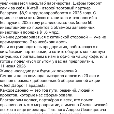
увеличивается масштаб партнёрства. Цифры говорят
сами за себя. Китай – второй торговый партнёр
Беларуси. $8,9 млрд товарооборота в 2025 году. С
привлечением китайского капитала и технологий в
Беларуси в 2025 году реализовывалось более 60
инвестиционных проектов с объемом заявленных
инвестиций порядка $1,6 млрд.
Умение договариваться с китайской стороной — уже не
преимущество. Это необходимость.
Если вы руководитель предприятия, работающего с
китайскими партнёрами, и хотите обсудить конкретную
ситуацию, приглашаем к нам в офис на чашку кофе, или
готовы поделиться опытом у вас на предприятии.
11 июня 2026
Живое наследие для будущих поколений
Сегодня наша команда высадила аллею из 20 лип и
кленов в рамках добровольной общественной акции
«Лес! Дабро! Парадак!».
Каждое дерево — это год пути, решений, людей и
проектов, которые нас сформировали.
Благодарим коллег, партнёров и всех, кто помог
организовать это мероприятие, а именно Смолевичский
лесхоз в лице директора Пышного Андрея Леонидовича