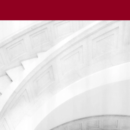
Мы используем cookie для удобства пользователей и
улучшения работы сайта в соответствии с
Политикой
обработки файлов cookie
.
Отклонить
Принять
Написать в чат
Написать в чат
Написать нам
Мы всегда готовы помочь вам разобраться в юридических
вопросах.
Заполните форму ниже, и наш специалист свяжется с вами
в ближайшее время.
Имя
Телефон*
Email*
Комментарий*