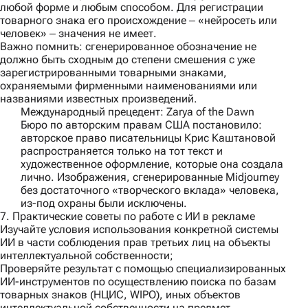
любой форме и любым способом. Для регистрации
товарного знака его происхождение ‒ «нейросеть или
человек» ‒ значения не имеет.
Важно помнить:
сгенерированное обозначение не
должно быть сходным до степени смешения с уже
зарегистрированными товарными знаками,
охраняемыми фирменными наименованиями или
названиями известных произведений.
Международный прецедент: Zarya of the Dawn
Бюро по авторским правам США постановило:
авторское право писательницы Крис Каштановой
распространяется только на тот текст и
художественное оформление, которые она создала
лично. Изображения, сгенерированные Midjourney
без достаточного «творческого вклада» человека,
из-под охраны были исключены.
7. Практические советы по работе с ИИ в рекламе
Изучайте условия использования конкретной системы
ИИ в части соблюдения прав третьих лиц на объекты
интеллектуальной собственности;
Проверяйте результат с помощью специализированных
ИИ-инструментов по осуществлению поиска по базам
товарных знаков (НЦИС, WIPO), иных объектов
интеллектуальной собственности на предмет