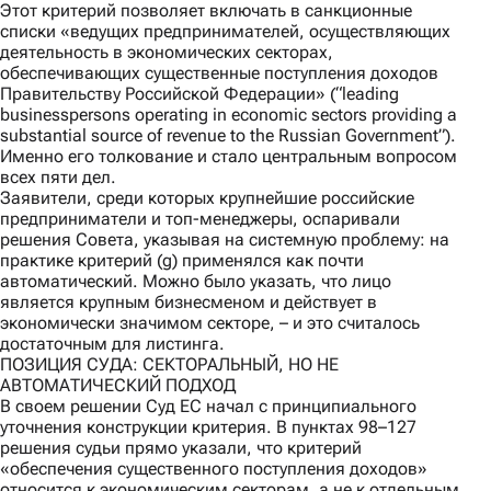
Этот критерий позволяет включать в санкционные
списки «ведущих предпринимателей, осуществляющих
деятельность в экономических секторах,
обеспечивающих существенные поступления доходов
Правительству Российской Федерации» (“leading
businesspersons operating in economic sectors providing a
substantial source of revenue to the Russian Government”).
Именно его толкование и стало центральным вопросом
всех пяти дел.
Заявители, среди которых крупнейшие российские
предприниматели и топ-менеджеры, оспаривали
решения Совета, указывая на системную проблему: на
практике критерий (g) применялся как почти
автоматический. Можно было указать, что лицо
является крупным бизнесменом и действует в
экономически значимом секторе, – и это считалось
достаточным для листинга.
ПОЗИЦИЯ СУДА: СЕКТОРАЛЬНЫЙ, НО НЕ
АВТОМАТИЧЕСКИЙ ПОДХОД
В своем решении Суд ЕС начал с принципиального
уточнения конструкции критерия. В пунктах 98–127
решения судьи прямо указали, что критерий
«обеспечения существенного поступления доходов»
относится к экономическим секторам, а не к отдельным