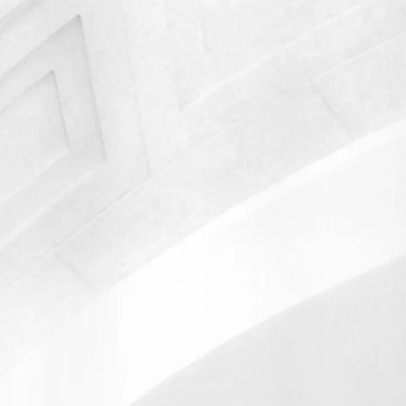
+375 29 304-34-11
mail@arzing
Написать в чат