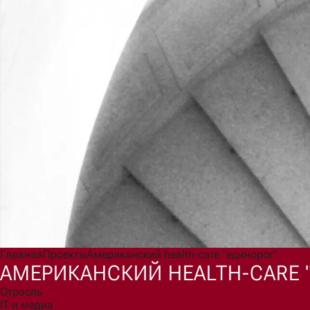
Главная
Проекты
Американский health-care "единорог"
АМЕРИКАНСКИЙ HEALTH-CARE 
Отрасль
IT и медиа