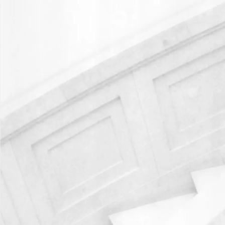
Мы используем cookie для удобства
RU
EN
Отклонить
Принять
Написать нам
Мы всегда готовы помочь вам разобраться в юридических 
Заполните форму ниже, и наш специалист свяжется с вами
Имя
Телефон*
Согласен(а) на обработку моих персональных данных для о
правами, порядком их реализации и последствиями дачи с
Отправить