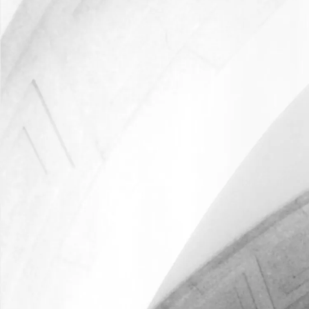
Банки и проектное финансирование
Трудовое право и миграция
Интеллектуальная собственность и защита данных
IT и медиа
Инфраструктура
Транспорт и логистика
Сельское хозяйство и пищевая промышленность
Фабрики и производство
Финансовые организации
Фармацевтика
Ритейл
Энергетика