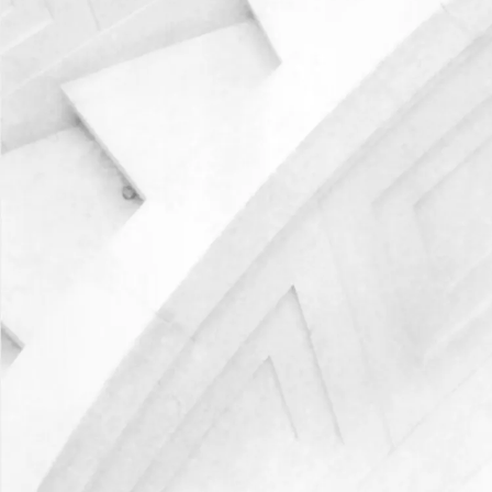
Отправить запрос
Написать в чат
Назад
Практики
Отрасли
Корпоративное право
M&A
Иностранные инвестиции & ГЧП
GR-консалтинг
Международная торговля
Недвижимость и строительство
Антимонопольное регулирование и защита конкуренции
Разрешение споров и медиация
Финансовое право