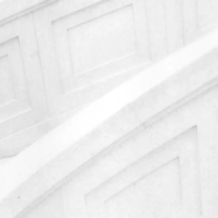
 пользователей и улучшения работы сайта в соответствии с
Главная
Наши компетенции
Наши компетенции
Написать в чат
Наши компетенции
Написать в чат
Практики
Отрасли
Команда
Команда
Команда
Проекты
вопросах.
Проекты
 в ближайшее время.
Проекты
Новости
Email*
Новости
Комментарий*
Новости
Мероприятия
бработки запроса и обратной связи в соответствии с
Полит
Мероприятия
огласия.
Мероприятия
Контакты
Контакты
Контакты
Arzinger Law Offices
Республика Беларусь, 220030
Минск, ул. Советская, 12, оф