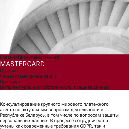
Согласен(а) на обработку моих персональных данных для
обработки запроса и обратной связи в соответствии с
Политикой обработки персональных данных
.
Ознакомлен(а) с правами, порядком их реализации и
последствиями дачи согласия.
Отправить
Главная
Проекты
Mastercard
MASTERCARD
Отрасль
Финансовые организации
Практика
Интеллектуальная собственность и защита данных
Консультирование крупного мирового платежного
агента по актуальным вопросам деятельности в
Республике Беларусь, в том числе по вопросам защиты
персональных данных. В процессе сотрудничества
учтены как современные требования GDPR, так и