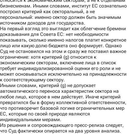
относится к экономическим секторам, а не к отдельным
бизнесменам. Иными словами, институт ЕС сознательно
построил критерий как секторальный, а не
персональный: именно сектор должен быть значимым
источником доходов для государства.
На первый взгляд это выглядит как облегчение бремени
доказывания для Совета ЕС: нет необходимости
показывать, сколько именно налогов платит конкретное
лицо или какую долю бюджета оно формирует. Однако
Суд не остановился на этом и сразу же поставил важное
ограничение: хотя критерий (g) относится к
экономическим секторам, включение лица в список
требует индивидуализированной оценки его роли и не
может основываться исключительно на принадлежности
к соответствующему сектору.
Иными словами, критерий (g) не допускает
автоматического переноса характеристик сектора на
любое лицо, которое в нем действует. Иначе критерий
превратился бы в форму коллективной ответственности,
что противоречит базовой логике ограничительных мер
ЕС, которые по своей природе являются
индивидуальными мерами.
Из решения и сопровождающего
пресс-релиза
следует,
что Суд фактически опирается на два уровня анализа.