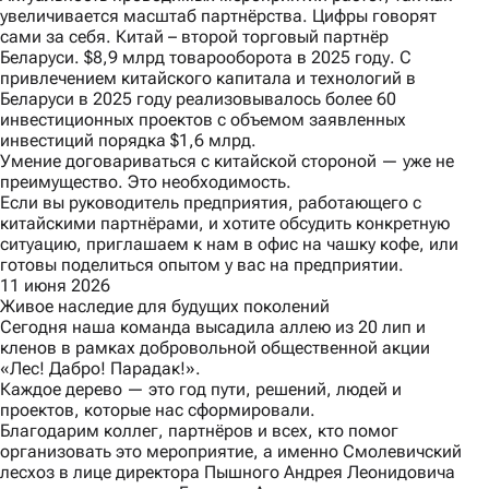
увеличивается масштаб партнёрства. Цифры говорят
сами за себя. Китай – второй торговый партнёр
Беларуси. $8,9 млрд товарооборота в 2025 году. С
привлечением китайского капитала и технологий в
Беларуси в 2025 году реализовывалось более 60
инвестиционных проектов с объемом заявленных
инвестиций порядка $1,6 млрд.
Умение договариваться с китайской стороной — уже не
преимущество. Это необходимость.
Если вы руководитель предприятия, работающего с
китайскими партнёрами, и хотите обсудить конкретную
ситуацию, приглашаем к нам в офис на чашку кофе, или
готовы поделиться опытом у вас на предприятии.
11 июня 2026
Живое наследие для будущих поколений
Сегодня наша команда высадила аллею из 20 лип и
кленов в рамках добровольной общественной акции
«Лес! Дабро! Парадак!».
Каждое дерево — это год пути, решений, людей и
проектов, которые нас сформировали.
Благодарим коллег, партнёров и всех, кто помог
организовать это мероприятие, а именно Смолевичский
лесхоз в лице директора Пышного Андрея Леонидовича