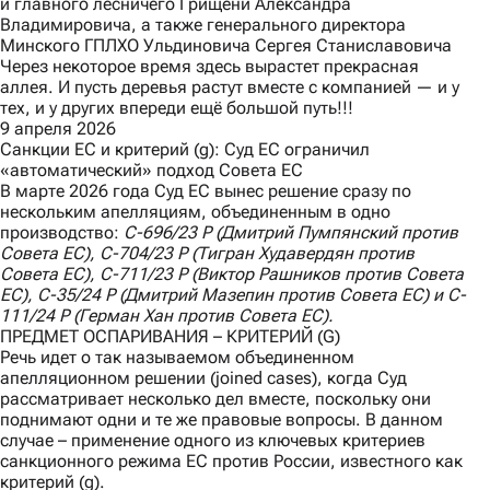
и главного лесничего Грищени Александра
Владимировича, а также генерального директора
Минского ГПЛХО Ульдиновича Сергея Станиславовича
Через некоторое время здесь вырастет прекрасная
аллея. И пусть деревья растут вместе с компанией — и у
тех, и у других впереди ещё большой путь!!!
9 апреля 2026
Санкции ЕС и критерий (g): Суд ЕС ограничил
«автоматический» подход Совета ЕС
В марте 2026 года Суд ЕС вынес
решение
сразу по
нескольким апелляциям, объединенным в одно
производство:
C
-696/23
P
(Дмитрий Пумпянский против
Совета ЕС),
C
-704/23
P
(Тигран Худавердян против
Совета ЕС),
C
-711/23
P
(Виктор Рашников против Совета
ЕС),
C
-35/24
P
(Дмитрий Мазепин против Совета ЕС) и
C
-
111/24
P
(Герман Хан против Совета ЕС).
ПРЕДМЕТ ОСПАРИВАНИЯ – КРИТЕРИЙ (G)
Речь идет о так называемом объединенном
апелляционном решении (joined cases), когда Суд
рассматривает несколько дел вместе, поскольку они
поднимают одни и те же правовые вопросы. В данном
случае – применение одного из ключевых критериев
санкционного режима ЕС против России, известного как
критерий (g).