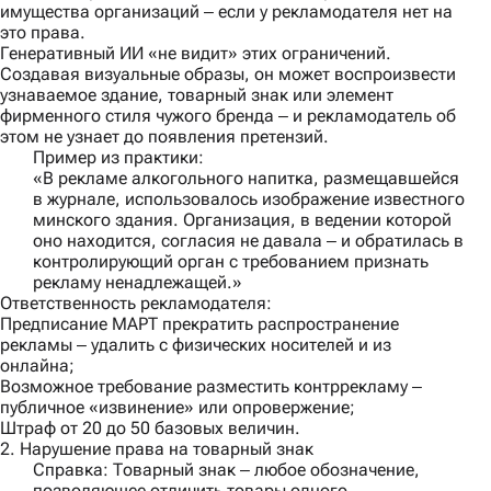
имущества организаций ‒ если у рекламодателя нет на
это права.
Генеративный ИИ «не видит» этих ограничений.
Создавая визуальные образы, он может воспроизвести
узнаваемое здание, товарный знак или элемент
фирменного стиля чужого бренда ‒ и рекламодатель об
этом не узнает до появления претензий.
Пример из практики:
«В рекламе алкогольного напитка, размещавшейся
в журнале, использовалось изображение известного
минского здания. Организация, в ведении которой
оно находится, согласия не давала ‒ и обратилась в
контролирующий орган с требованием признать
рекламу ненадлежащей.»
Ответственность рекламодателя:
Предписание МАРТ прекратить распространение
рекламы ‒ удалить с физических носителей и из
онлайна;
Возможное требование разместить контррекламу ‒
публичное «извинение» или опровержение;
Штраф от 20 до 50 базовых величин.
2. Нарушение права на товарный знак
Справка
: Товарный знак ‒ любое обозначение,
позволяющее отличить товары одного