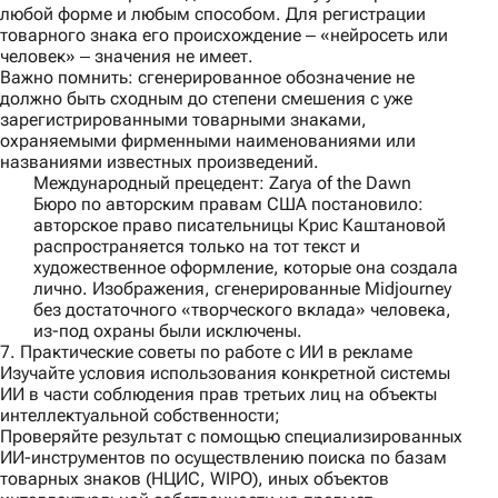
любой форме и любым способом. Для регистрации
товарного знака его происхождение ‒ «нейросеть или
человек» ‒ значения не имеет.
Важно помнить:
сгенерированное обозначение не
должно быть сходным до степени смешения с уже
зарегистрированными товарными знаками,
охраняемыми фирменными наименованиями или
названиями известных произведений.
Международный прецедент: Zarya of the Dawn
Бюро по авторским правам США постановило:
авторское право писательницы Крис Каштановой
распространяется только на тот текст и
художественное оформление, которые она создала
лично. Изображения, сгенерированные Midjourney
без достаточного «творческого вклада» человека,
из-под охраны были исключены.
7. Практические советы по работе с ИИ в рекламе
Изучайте условия использования конкретной системы
ИИ в части соблюдения прав третьих лиц на объекты
интеллектуальной собственности;
Проверяйте результат с помощью специализированных
ИИ-инструментов по осуществлению поиска по базам
товарных знаков (НЦИС, WIPO), иных объектов