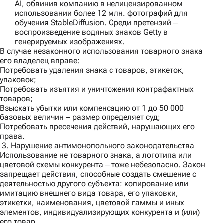
AI, обвинив компанию в нелицензированном
использовании более 12 млн. фотографий для
обучения StableDiffusion. Среди претензий ‒
воспроизведение водяных знаков Getty в
генерируемых изображениях.
В случае незаконного использования товарного знака
его владелец вправе:
Потребовать удаления знака с товаров, этикеток,
упаковок;
Потребовать изъятия и уничтожения контрафактных
товаров;
Взыскать убытки или компенсацию от 1 до 50 000
базовых величин ‒ размер определяет суд;
Потребовать пресечения действий, нарушающих его
права.
3. Нарушение антимонопольного законодательства
Использование не товарного знака, а логотипа или
цветовой схемы конкурента ‒ тоже небезопасно. Закон
запрещает действия, способные создать смешение с
деятельностью другого субъекта: копирование или
имитацию внешнего вида товара, его упаковки,
этикетки, наименования, цветовой гаммы и иных
элементов, индивидуализирующих конкурента и (или)
его товар.