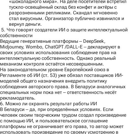
«шоколадного мира». На деле посетителей встретил
тускло-освещённый склад без конфет и актёры с
разрозненными репликами. Скандал мгновенно
стал вирусным. Организатор публично извинился и
вернул деньги.
5. Что говорят создатели ИИ о защите интеллектуальной
собственности
Ведущие генеративные платформы ‒ DeepSeek,
Midjourney, Wombo, ChatGPT /DALL-E ‒ декларируют в
своих условиях использования соблюдение прав на
интеллектуальную собственность. Однако реальный
механизм контроля остаётся несовершенным.
На законодательном уровне Европейский союз в
Регламенте об ИИ (ст. 53) уже обязал поставщиков ИИ-
моделей общего назначения внедрить политику
соблюдения авторского права. В Беларуси аналогичных
специальных норм пока нет ‒ ответственность несёт
рекламодатель.
6. Можно ли охранять результат работы ИИ
В Беларуси ‒ да, при определённых условиях. Если
человек своим творческим трудом создал произведение
с помощью ИИ, и пользовательское соглашение
платформы не ограничивает его права, то автор может
использовать произведение по своему усмотрению в