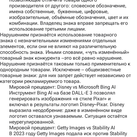
производителя от другого: словесное обозначение,
имена собственные, буквенные, цифровые,
изобразительные, объёмные обозначения, цвет и их
комбинации. Владелец знака вправе запрещать его
использование третьими лицами.
Нарушением признаётся использование товарного
знака с незначительными изменениями отдельных
элементов, если они не влияют на различительную
способность знака. Иными словами, «чуть изменённый»
товарный знак конкурента ‒это всё равно нарушение.
Нарушение признаётся таковым только применительно к
однородным товарам. Исключение ‒ общеизвестные
товарные знаки: для них запрет действует независимо от
категории рекламируемого товара.
Мировой прецедент: Disney vs Microsoft Bing AI
Инструмент Bing AI на базе DALL-E 3 позволял
генерировать изображения «в стиле Pixar» и
включал в результаты логотип Disney–Pixar. Disney
выразила неодобрение: даже в изменённом виде
логотип оставался узнаваемым. Ситуация остаётся
неурегулированной.
Мировой прецедент: Getty Images vs Stability AI
В 2023 году Getty Images подала иск против Stability