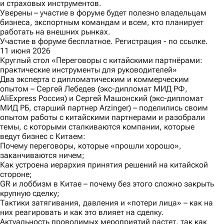
и страховых инструментов.
Уверены – участие в форуме будет полезно владельцам
бизнеса, экспортным командам и всем, кто планирует
работать на внешних рынках.
Участие в форуме бесплатное. Регистрация -
по ссылке.
11 июня 2026
Круглый стол «Переговоры с китайскими партнёрами:
практические инструменты для руководителей»
Два эксперта с дипломатическим и коммерческим
опытом – Сергей Лебедев (экс-дипломат МИД РФ,
AliExpress Россия) и Сергей Машонский (экс-дипломат
МИД РБ, старший партнер Arzinger) – поделились своим
опытом работы с китайскими партнерами и разобрали
темы, с которыми сталкиваются компании, которые
ведут бизнес с Китаем:
Почему переговоры, которые «прошли хорошо»,
заканчиваются ничем;
Как устроена иерархия принятия решений на китайской
стороне;
GR и лоббизм в Китае – почему без этого сложно закрыть
крупную сделку;
Тактики затягивания, давления и «потери лица» – как на
них реагировать и как это влияет на сделку.
Актуальность проводимых мероприятий растет, так как