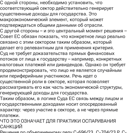
С одной стороны,
необходимо установить, что
соответствующий сектор действительно генерирует
существенные доходы для государства. Это
макроэкономический элемент, который может
подтверждаться общими данными об отрасли.
С другой стороны
– и это центральный момент решения –
Совет ЕС обязан показать, что конкретное лицо реально
связано с этим сектором таким образом, который
делает его релевантным для применения критерия.
Суд не требует доказательства прямых финансовых
потоков от лица к государству – например, конкретных
налоговых платежей или дивидендов. Однако он требует
продемонстрировать, что лицо не является случайным
или периферийным участником. Речь идет о
существенной роли в секторе, которая позволяет
рассматривать его как часть экономической структуры,
генерирующей доходы для государства.
Таким образом, в логике Суда ЕС связь между лицом и
государственными доходами носит опосредованный
характер: через участие в секторе, а не через прямые
платежи.
ЧТО ЭТО ОЗНАЧАЕТ ДЛЯ ПРАКТИКИ ОСПАРИВАНИЯ
САНКЦИЙ
Решение по объединенному делу C-696/23, C-704/23 P, C-