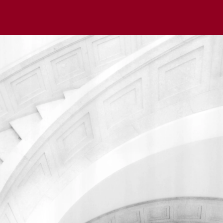
Мы используем cookie для удобства пользователей и
улучшения работы сайта в соответствии с
Политикой
обработки файлов cookie
.
Отклонить
Принять
Написать в чат
Написать в чат
Написать нам
Мы всегда готовы помочь вам разобраться в юридических
вопросах.
Заполните форму ниже, и наш специалист свяжется с вами
в ближайшее время.
Имя
Телефон*
Email*
Комментарий*