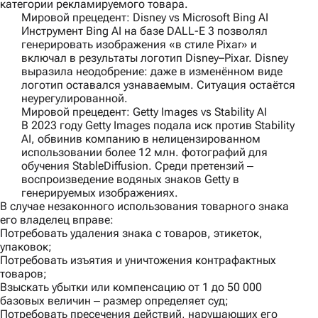
категории рекламируемого товара.
Мировой прецедент: Disney vs Microsoft Bing AI
Инструмент Bing AI на базе DALL-E 3 позволял
генерировать изображения «в стиле Pixar» и
включал в результаты логотип Disney–Pixar. Disney
выразила неодобрение: даже в изменённом виде
логотип оставался узнаваемым. Ситуация остаётся
неурегулированной.
Мировой прецедент: Getty Images vs Stability AI
В 2023 году Getty Images подала иск против Stability
AI, обвинив компанию в нелицензированном
использовании более 12 млн. фотографий для
обучения StableDiffusion. Среди претензий ‒
воспроизведение водяных знаков Getty в
генерируемых изображениях.
В случае незаконного использования товарного знака
его владелец вправе:
Потребовать удаления знака с товаров, этикеток,
упаковок;
Потребовать изъятия и уничтожения контрафактных
товаров;
Взыскать убытки или компенсацию от 1 до 50 000
базовых величин ‒ размер определяет суд;
Потребовать пресечения действий, нарушающих его