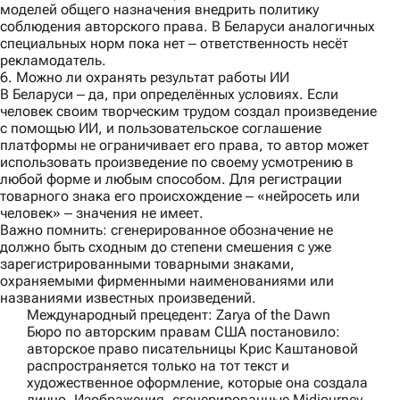
моделей общего назначения внедрить политику
соблюдения авторского права. В Беларуси аналогичных
специальных норм пока нет ‒ ответственность несёт
рекламодатель.
6. Можно ли охранять результат работы ИИ
В Беларуси ‒ да, при определённых условиях. Если
человек своим творческим трудом создал произведение
с помощью ИИ, и пользовательское соглашение
платформы не ограничивает его права, то автор может
использовать произведение по своему усмотрению в
любой форме и любым способом. Для регистрации
товарного знака его происхождение ‒ «нейросеть или
человек» ‒ значения не имеет.
Важно помнить:
сгенерированное обозначение не
должно быть сходным до степени смешения с уже
зарегистрированными товарными знаками,
охраняемыми фирменными наименованиями или
названиями известных произведений.
Международный прецедент: Zarya of the Dawn
Бюро по авторским правам США постановило:
авторское право писательницы Крис Каштановой
распространяется только на тот текст и
художественное оформление, которые она создала
лично. Изображения, сгенерированные Midjourney