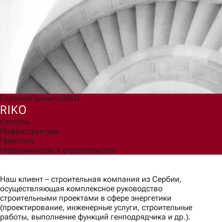
Согласен(а) на обработку моих персональных данных для
обработки запроса и обратной связи в соответствии с
Политикой обработки персональных данных
.
Ознакомлен(а) с правами, порядком их реализации и
последствиями дачи согласия.
Отправить
Главная
Проекты
RIKO
RIKO
Отрасль
Инфраструктура
Практика
Недвижимость и строительство
Наш клиент – строительная компания из Сербии,
осуществляющая комплексное руководство
строительными проектами в сфере энергетики
(проектирование, инженерные услуги, строительные
работы, выполнение функций генподрядчика и др.).