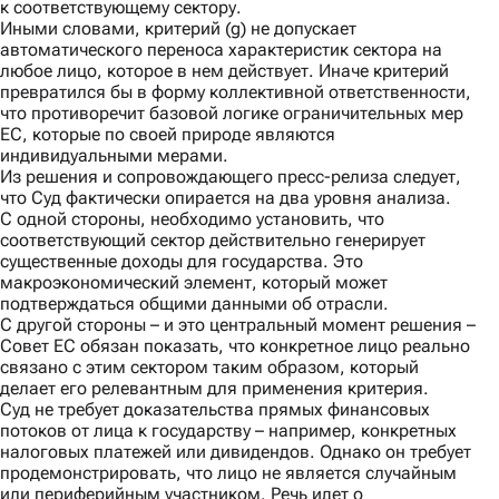
к соответствующему сектору.
Иными словами, критерий (g) не допускает
автоматического переноса характеристик сектора на
любое лицо, которое в нем действует. Иначе критерий
превратился бы в форму коллективной ответственности,
что противоречит базовой логике ограничительных мер
ЕС, которые по своей природе являются
индивидуальными мерами.
Из решения и сопровождающего
пресс-релиза
следует,
что Суд фактически опирается на два уровня анализа.
С одной стороны,
необходимо установить, что
соответствующий сектор действительно генерирует
существенные доходы для государства. Это
макроэкономический элемент, который может
подтверждаться общими данными об отрасли.
С другой стороны
– и это центральный момент решения –
Совет ЕС обязан показать, что конкретное лицо реально
связано с этим сектором таким образом, который
делает его релевантным для применения критерия.
Суд не требует доказательства прямых финансовых
потоков от лица к государству – например, конкретных
налоговых платежей или дивидендов. Однако он требует
продемонстрировать, что лицо не является случайным
или периферийным участником. Речь идет о