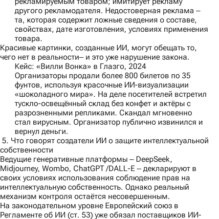
рекламируемым товаром; имитирует рекламу
другого рекламодателя. Недостоверная реклама ‒
та, которая содержит ложные сведения о составе,
свойствах, дате изготовления, условиях применения
товара.
Красивые картинки, созданные ИИ, могут обещать то,
чего нет в реальности‒ и это уже нарушение закона.
Кейс: «Вилли Вонка» в Глазго, 2024
Организаторы продали более 800 билетов по 35
фунтов, используя красочные ИИ-визуализации
«шоколадного мира». На деле посетителей встретил
тускло-освещённый склад без конфет и актёры с
разрозненными репликами. Скандал мгновенно
стал вирусным. Организатор публично извинился и
вернул деньги.
5. Что говорят создатели ИИ о защите интеллектуальной
собственности
Ведущие генеративные платформы ‒ DeepSeek,
Midjourney, Wombo, ChatGPT /DALL-E ‒ декларируют в
своих условиях использования соблюдение прав на
интеллектуальную собственность. Однако реальный
механизм контроля остаётся несовершенным.
На законодательном уровне Европейский союз в
Регламенте об ИИ (ст. 53) уже обязал поставщиков ИИ-