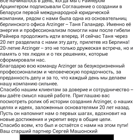
Все начиналось в день, когда мы с Райнером
Арцингером подписывали Соглашение о создании в
Беларуси первой международной юридической
компании, рядом с нами была одна из основательниц
берлинского офиса Arzinger – Таня Галандер. Именно её
энергия и профессионализм помогли нам после гибели
Райнера продолжить идти вперед. И сейчас Таня через
20 лет разделила с нами эту дату, прилетев из Берлина!
20-летие Arzinger – это не только дружеская встреча, но и
память о тех людях и о тех решениях, которые
сформировали нас.
Благодарю всю команду Arzinger за безукоризненный
профессионализм и человеческую порядочность, за
преданность делу и за то, что каждый день мы делаем
нашу компанию сильнее.
Спасибо нашим клиентам за доверие и сотрудничество –
вы даёте смысл нашей работе. Приглашаю вас
посмотреть ролик об истории создания Arzinger, о наших
целях и идеях, заложенных основателями 20 лет назад.
Пусть он напомнит нам о первых шагах, вдохновит на
новые достижения и укрепит веру в общие цели.
Спасибо всем, кто был и остаётся с нами на этом пути!
Ваш старший партнер Сергей Машонский