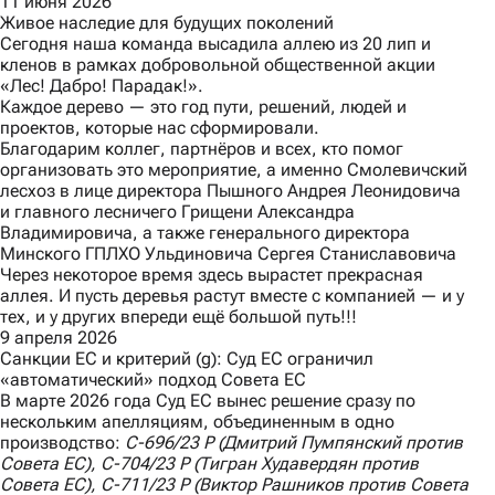
11 июня 2026
Живое наследие для будущих поколений
Сегодня наша команда высадила аллею из 20 лип и
кленов в рамках добровольной общественной акции
«Лес! Дабро! Парадак!».
Каждое дерево — это год пути, решений, людей и
проектов, которые нас сформировали.
Благодарим коллег, партнёров и всех, кто помог
организовать это мероприятие, а именно Смолевичский
лесхоз в лице директора Пышного Андрея Леонидовича
и главного лесничего Грищени Александра
Владимировича, а также генерального директора
Минского ГПЛХО Ульдиновича Сергея Станиславовича
Через некоторое время здесь вырастет прекрасная
аллея. И пусть деревья растут вместе с компанией — и у
тех, и у других впереди ещё большой путь!!!
9 апреля 2026
Санкции ЕС и критерий (g): Суд ЕС ограничил
«автоматический» подход Совета ЕС
В марте 2026 года Суд ЕС вынес
решение
сразу по
нескольким апелляциям, объединенным в одно
производство:
C
-696/23
P
(Дмитрий Пумпянский против
Совета ЕС),
C
-704/23
P
(Тигран Худавердян против
Совета ЕС),
C
-711/23
P
(Виктор Рашников против Совета