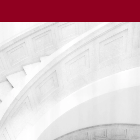
Мы используем cookie для удобства пользователей и
улучшения работы сайта в соответствии с
Политикой
обработки файлов cookie
.
Отклонить
Принять
Написать в чат
Написать в чат
Написать нам
Мы всегда готовы помочь вам разобраться в юридических
вопросах.
Заполните форму ниже, и наш специалист свяжется с вами
в ближайшее время.
Имя
Телефон*
Email*
Комментарий*