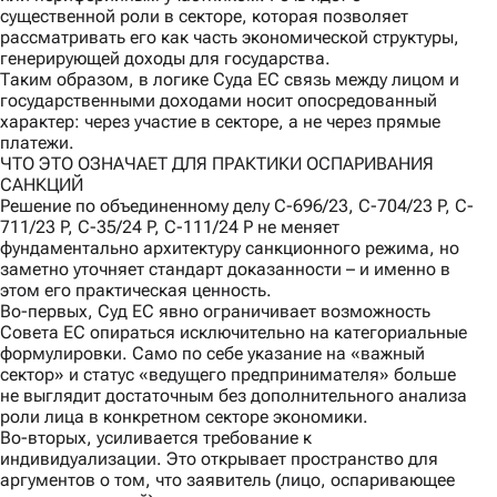
существенной роли в секторе, которая позволяет
рассматривать его как часть экономической структуры,
генерирующей доходы для государства.
Таким образом, в логике Суда ЕС связь между лицом и
государственными доходами носит опосредованный
характер: через участие в секторе, а не через прямые
платежи.
ЧТО ЭТО ОЗНАЧАЕТ ДЛЯ ПРАКТИКИ ОСПАРИВАНИЯ
САНКЦИЙ
Решение по объединенному делу C-696/23, C-704/23 P, C-
711/23 P, C-35/24 P, C-111/24 P не меняет
фундаментально архитектуру санкционного режима, но
заметно уточняет стандарт доказанности – и именно в
этом его практическая ценность.
Во-первых
, Суд ЕС явно ограничивает возможность
Совета ЕС опираться исключительно на категориальные
формулировки. Само по себе указание на «важный
сектор» и статус «ведущего предпринимателя» больше
не выглядит достаточным без дополнительного анализа
роли лица в конкретном секторе экономики.
Во-вторых
, усиливается требование к
индивидуализации. Это открывает пространство для
аргументов о том, что заявитель (лицо, оспаривающее