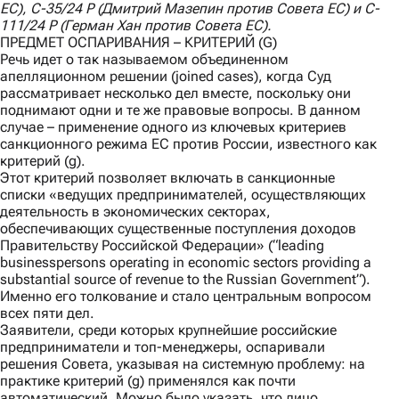
ЕС),
C
-35/24
P
(Дмитрий Мазепин против Совета ЕС) и
C
-
111/24
P
(Герман Хан против Совета ЕС).
ПРЕДМЕТ ОСПАРИВАНИЯ – КРИТЕРИЙ (G)
Речь идет о так называемом объединенном
апелляционном решении (joined cases), когда Суд
рассматривает несколько дел вместе, поскольку они
поднимают одни и те же правовые вопросы. В данном
случае – применение одного из ключевых критериев
санкционного режима ЕС против России, известного как
критерий (g).
Этот критерий позволяет включать в санкционные
списки «ведущих предпринимателей, осуществляющих
деятельность в экономических секторах,
обеспечивающих существенные поступления доходов
Правительству Российской Федерации» (“leading
businesspersons operating in economic sectors providing a
substantial source of revenue to the Russian Government”).
Именно его толкование и стало центральным вопросом
всех пяти дел.
Заявители, среди которых крупнейшие российские
предприниматели и топ-менеджеры, оспаривали
решения Совета, указывая на системную проблему: на
практике критерий (g) применялся как почти
автоматический. Можно было указать, что лицо