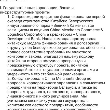
I. Государственные корпорации, банки и
инфраструктурные проекты
1. Сопровождали кредитное финансирование первой
очереди строительства Китайско‑Белорусского
индустриального парка «Великий Камень», где
заемщиком выступила
China Merchants Commerce &
Logistics Corporation
, а кредитором –
China
Development Bank
. Наша команда адаптировала
китайскую модель финансирования и договорную
структуру под белорусское регулирование, обеспечив
полное соответствие требованиям валютного
контроля и закона. Благодаря нашему подходу
китайская сторона получила прозрачную и
предсказуемую структуру проекта, понятное
взаимодействие с государственными органами и
уверенность в его стабильной реализации.
2. Консультировали
China Merchants Group
по
вопросам корпоративного управления в совместном
предприятии на территории Беларуси, а также по
вопросам трудового, налогового, корпоративного,
лицензионного и иного регулирования. Мы
учитываем специфику участия государства в
капитале совместного предприятия, особенности
корпоративного управления и хозяйственной