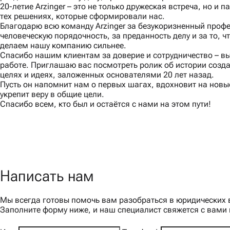
20-летие Arzinger – это не только дружеская встреча, но и п
тех решениях, которые сформировали нас.
Благодарю всю команду Arzinger за безукоризненный проф
человеческую порядочность, за преданность делу и за то, 
делаем нашу компанию сильнее.
Спасибо нашим клиентам за доверие и сотрудничество – в
работе. Приглашаю вас посмотреть ролик об истории создан
целях и идеях, заложенных основателями 20 лет назад.
Пусть он напомнит нам о первых шагах, вдохновит на новы
укрепит веру в общие цели.
Спасибо всем, кто был и остаётся с нами на этом пути!
Ваш старший партнер Сергей Машонский
Написать нам
Мы всегда готовы помочь вам разобраться в юридических 
5 августа 2026
Заполните форму ниже, и наш специалист свяжется с вами
С глубокой скорбью сообщаем об уходе из жизни нашего др
Слепича Юрия Яковлевича