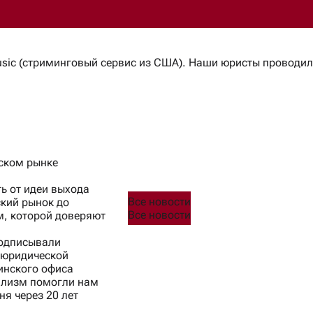
usic (стриминговый сервис из США). Наши юристы проводи
сском рынке
ь от идеи выхода
Все новости
кий рынок до
Все новости
, которой доверяют
подписывали
 юридической
инского офиса
нализм помогли нам
ня через 20 лет