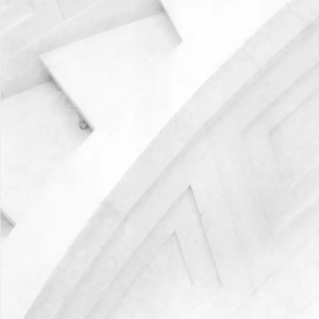
Отправить запрос
Написать в чат
Назад
Практики
Отрасли
Корпоративное право
M&A
Иностранные инвестиции & ГЧП
GR-консалтинг
Международная торговля
Недвижимость и строительство
Антимонопольное регулирование и защита конкуренции
Разрешение споров и медиация
Финансовое право