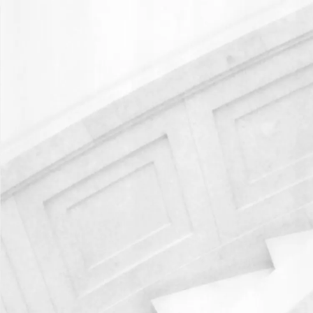
Мы используем cookie для удобства
RU
EN
Отклонить
Принять
Написать нам
Мы всегда готовы помочь вам разобраться в юридических 
Заполните форму ниже, и наш специалист свяжется с вами
Имя
Телефон*
Согласен(а) на обработку моих персональных данных для о
правами, порядком их реализации и последствиями дачи с
Отправить