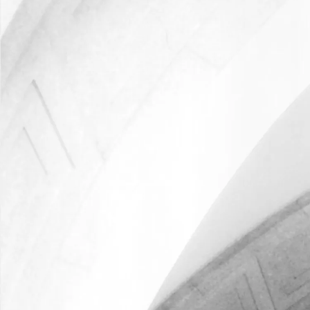
Банки и проектное финансирование
Трудовое право и миграция
Интеллектуальная собственность и защита данных
IT и медиа
Инфраструктура
Транспорт и логистика
Сельское хозяйство и пищевая промышленность
Фабрики и производство
Финансовые организации
Фармацевтика
Ритейл
Энергетика