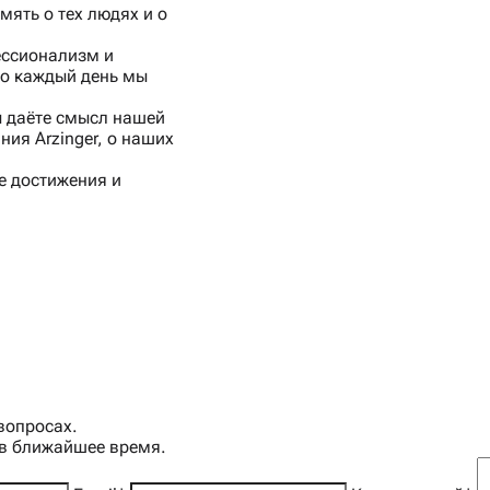
амять о тех людях и о
ессионализм и
что каждый день мы
ы даёте смысл нашей
ия Arzinger, о наших
е достижения и
вопросах.
 в ближайшее время.
уга и коллеги