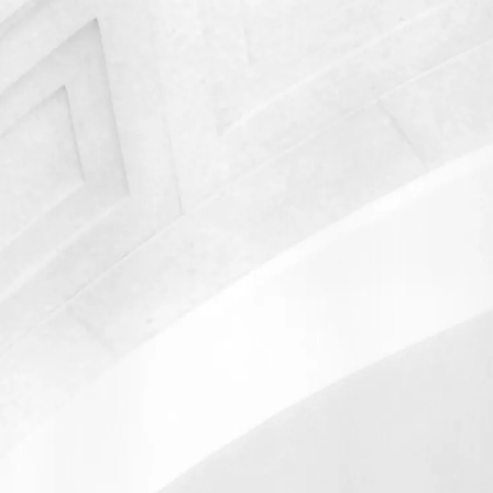
+375 29 304-34-11
mail@arzing
Написать в чат