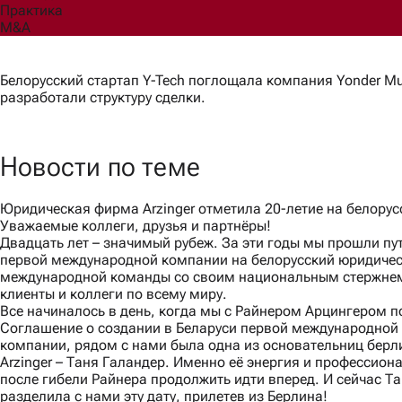
Практика
M&A
Белорусский стартап Y-Tech поглощала компания Yonder M
разработали структуру сделки.
Новости по теме
Юридическая фирма Arzinger отметила 20-летие на белору
Уважаемые коллеги, друзья и партнёры!
Двадцать лет – значимый рубеж. За эти годы мы прошли пут
первой международной компании на белорусский юридичес
международной команды со своим национальным стержнем
клиенты и коллеги по всему миру.
Все начиналось в день, когда мы с Райнером Арцингером 
Соглашение о создании в Беларуси первой международной
компании, рядом с нами была одна из основательниц берл
Arzinger – Таня Галандер. Именно её энергия и профессио
после гибели Райнера продолжить идти вперед. И сейчас Та
разделила с нами эту дату, прилетев из Берлина!