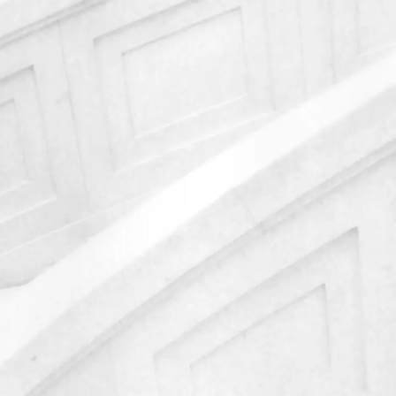
 пользователей и улучшения работы сайта в соответствии с
Главная
Наши компетенции
Наши компетенции
Написать в чат
Наши компетенции
Написать в чат
Практики
Отрасли
Команда
Команда
Команда
Проекты
вопросах.
Проекты
 в ближайшее время.
Проекты
Новости
Email*
Новости
Комментарий*
Новости
Мероприятия
бработки запроса и обратной связи в соответствии с
Полит
Мероприятия
огласия.
Мероприятия
Контакты
Контакты
Контакты
Arzinger Law Offices
Республика Беларусь, 220030
Минск, ул. Советская, 12, оф