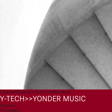
Главная
Проекты
Y-Tech>>Yonder Music
Y-TECH>>YONDER MUSIC
Отрасль
IT и медиа