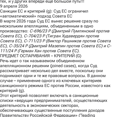
тех, и у других впереди ещё большой путь!!!
9 апреля 2026
Санкции ЕС и критерий (g): Суд ЕС ограничил
«автоматический» подход Совета ЕС
В марте 2026 года Суд ЕС вынес
решение
сразу по
нескольким апелляциям, объединенным в одно
производство:
C
-696/23
P
(Дмитрий Пумпянский против
Совета ЕС),
C
-704/23
P
(Тигран Худавердян против
Совета ЕС),
C
-711/23
P
(Виктор Рашников против Совета
ЕС),
C
-35/24
P
(Дмитрий Мазепин против Совета ЕС) и
C
-
111/24
P
(Герман Хан против Совета ЕС).
ПРЕДМЕТ ОСПАРИВАНИЯ – КРИТЕРИЙ (G)
Речь идет о так называемом объединенном
апелляционном решении (joined cases), когда Суд
рассматривает несколько дел вместе, поскольку они
поднимают одни и те же правовые вопросы. В данном
случае – применение одного из ключевых критериев
санкционного режима ЕС против России, известного как
критерий (g).
Этот критерий позволяет включать в санкционные
списки «ведущих предпринимателей, осуществляющих
деятельность в экономических секторах,
обеспечивающих существенные поступления доходов
Правительству Российской Федерации» (“leading