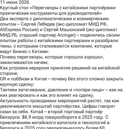
11 июня 2026
Круглый стол «Переговоры с китайскими партнёрами:
практические инструменты для руководителей»
Два эксперта с дипломатическим и коммерческим
опытом – Сергей Лебедев (экс-дипломат МИД РФ,
AliExpress Россия) и Сергей Машонский (экс-дипломат
МИД РБ, старший партнер Arzinger) – поделились своим
опытом работы с китайскими партнерами и разобрали
темы, с которыми сталкиваются компании, которые
ведут бизнес с Китаем:
Почему переговоры, которые «прошли хорошо»,
заканчиваются ничем;
Как устроена иерархия принятия решений на китайской
стороне;
GR и лоббизм в Китае – почему без этого сложно закрыть
крупную сделку;
Тактики затягивания, давления и «потери лица» – как на
них реагировать и как это влияет на сделку.
Актуальность проводимых мероприятий растет, так как
увеличивается масштаб партнёрства. Цифры говорят
сами за себя. Китай – второй торговый партнёр
Беларуси. $8,9 млрд товарооборота в 2025 году. С
привлечением китайского капитала и технологий в
Беларуси в 2025 году реализовывалось более 60