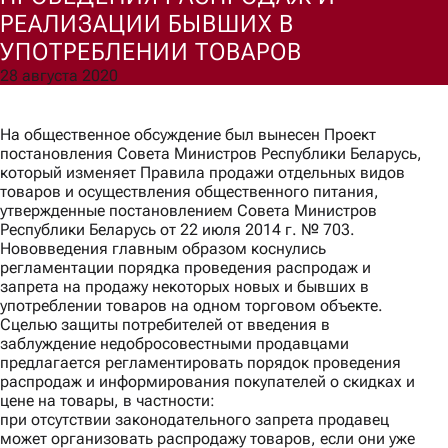
РЕАЛИЗАЦИИ БЫВШИХ В
УПОТРЕБЛЕНИИ ТОВАРОВ
Согласен(а) на обработку моих персональных данных для
обработки запроса и обратной связи в соответствии с
28 августа 2020
Политикой обработки персональных данных
.
Ознакомлен(а) с правами, порядком их реализации и
последствиями дачи согласия.
На общественное обсуждение был вынесен Проект
Отправить
постановления Совета Министров Республики Беларусь,
который изменяет Правила продажи отдельных видов
товаров и осуществления общественного питания,
утвержденные постановлением Совета Министров
Республики Беларусь от 22 июля 2014 г. № 703.
Нововведения главным образом коснулись
регламентации порядка проведения распродаж и
запрета на продажу некоторых новых и бывших в
употреблении товаров на одном торговом объекте.
Сцелью защиты потребителей от введения в
заблуждение недобросовестными продавцами
предлагается регламентировать порядок проведения
распродаж и информирования покупателей о скидках и
цене на товары, в частности:
при отсутствии законодательного запрета продавец
может организовать распродажу товаров, если они уже