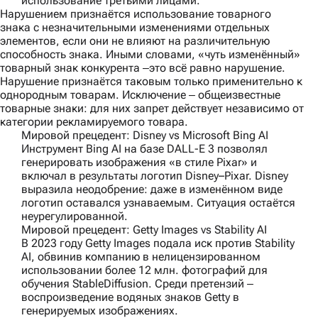
использование третьими лицами.
Нарушением признаётся использование товарного
знака с незначительными изменениями отдельных
элементов, если они не влияют на различительную
способность знака. Иными словами, «чуть изменённый»
товарный знак конкурента ‒это всё равно нарушение.
Нарушение признаётся таковым только применительно к
однородным товарам. Исключение ‒ общеизвестные
товарные знаки: для них запрет действует независимо от
категории рекламируемого товара.
Мировой прецедент: Disney vs Microsoft Bing AI
Инструмент Bing AI на базе DALL-E 3 позволял
генерировать изображения «в стиле Pixar» и
включал в результаты логотип Disney–Pixar. Disney
выразила неодобрение: даже в изменённом виде
логотип оставался узнаваемым. Ситуация остаётся
неурегулированной.
Мировой прецедент: Getty Images vs Stability AI
В 2023 году Getty Images подала иск против Stability
AI, обвинив компанию в нелицензированном
использовании более 12 млн. фотографий для
обучения StableDiffusion. Среди претензий ‒
воспроизведение водяных знаков Getty в
генерируемых изображениях.