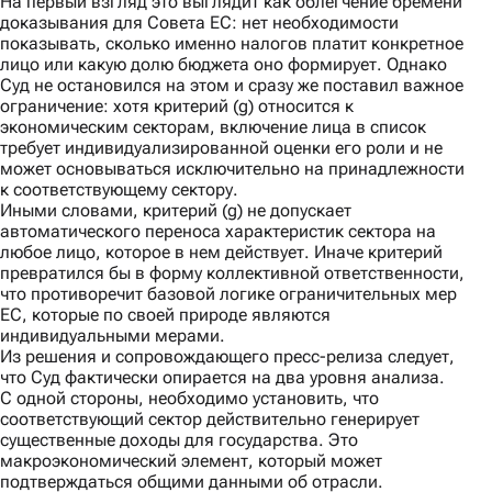
На первый взгляд это выглядит как облегчение бремени
доказывания для Совета ЕС: нет необходимости
показывать, сколько именно налогов платит конкретное
лицо или какую долю бюджета оно формирует. Однако
Суд не остановился на этом и сразу же поставил важное
ограничение: хотя критерий (g) относится к
экономическим секторам, включение лица в список
требует индивидуализированной оценки его роли и не
может основываться исключительно на принадлежности
к соответствующему сектору.
Иными словами, критерий (g) не допускает
автоматического переноса характеристик сектора на
любое лицо, которое в нем действует. Иначе критерий
превратился бы в форму коллективной ответственности,
что противоречит базовой логике ограничительных мер
ЕС, которые по своей природе являются
индивидуальными мерами.
Из решения и сопровождающего
пресс-релиза
следует,
что Суд фактически опирается на два уровня анализа.
С одной стороны,
необходимо установить, что
соответствующий сектор действительно генерирует
существенные доходы для государства. Это
макроэкономический элемент, который может
подтверждаться общими данными об отрасли.