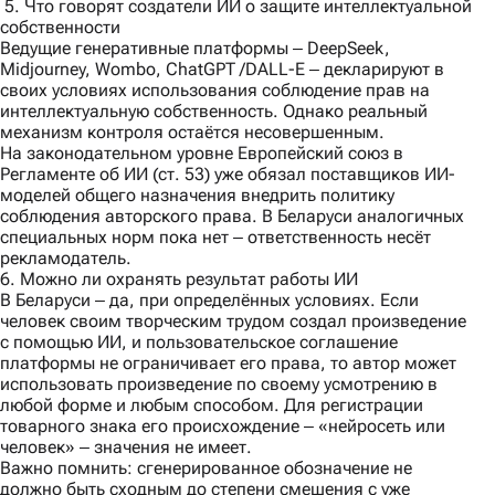
5. Что говорят создатели ИИ о защите интеллектуальной
собственности
Ведущие генеративные платформы ‒ DeepSeek,
Midjourney, Wombo, ChatGPT /DALL-E ‒ декларируют в
своих условиях использования соблюдение прав на
интеллектуальную собственность. Однако реальный
механизм контроля остаётся несовершенным.
На законодательном уровне Европейский союз в
Регламенте об ИИ (ст. 53) уже обязал поставщиков ИИ-
моделей общего назначения внедрить политику
соблюдения авторского права. В Беларуси аналогичных
специальных норм пока нет ‒ ответственность несёт
рекламодатель.
6. Можно ли охранять результат работы ИИ
В Беларуси ‒ да, при определённых условиях. Если
человек своим творческим трудом создал произведение
с помощью ИИ, и пользовательское соглашение
платформы не ограничивает его права, то автор может
использовать произведение по своему усмотрению в
любой форме и любым способом. Для регистрации
товарного знака его происхождение ‒ «нейросеть или
человек» ‒ значения не имеет.
Важно помнить:
сгенерированное обозначение не
должно быть сходным до степени смешения с уже