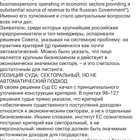
businesspersons operating in economic sectors providing a
substantial source of revenue to the Russian Government”).
Именно его толкование и стало центральным вопросом
всех пяти дел.
Заявители, среди которых крупнейшие российские
предприниматели и топ-менеджеры, оспаривали
решения Совета, указывая на системную проблему: на
практике критерий (g) применялся как почти
автоматический. Можно было указать, что лицо
является крупным бизнесменом и действует в
экономически значимом секторе, – и это считалось
достаточным для листинга.
ПОЗИЦИЯ СУДА: СЕКТОРАЛЬНЫЙ, НО НЕ
АВТОМАТИЧЕСКИЙ ПОДХОД
В своем решении Суд ЕС начал с принципиального
уточнения конструкции критерия. В пунктах 98–127
решения судьи прямо указали, что критерий
«обеспечения существенного поступления доходов»
относится к экономическим секторам, а не к отдельным
бизнесменам. Иными словами, институт ЕС сознательно
построил критерий как секторальный, а не
персональный: именно сектор должен быть значимым
источником доходов для государства.