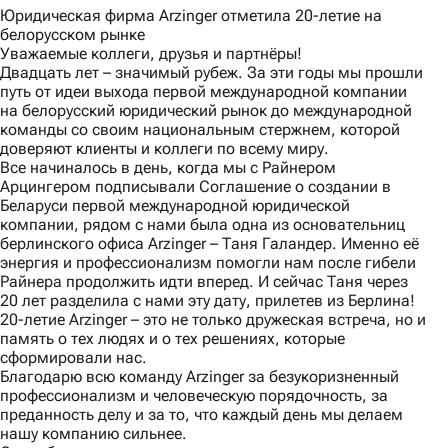
Юридическая фирма Arzinger отметила 20-летие на
белорусском рынке
Уважаемые коллеги, друзья и партнёры!
Двадцать лет – значимый рубеж. За эти годы мы прошли
путь от идеи выхода первой международной компании
на белорусский юридический рынок до международной
команды со своим национальным стержнем, которой
доверяют клиенты и коллеги по всему миру.
Все начиналось в день, когда мы с Райнером
Арцингером подписывали Соглашение о создании в
Беларуси первой международной юридической
компании, рядом с нами была одна из основательниц
берлинского офиса Arzinger – Таня Галандер. Именно её
энергия и профессионализм помогли нам после гибели
Райнера продолжить идти вперед. И сейчас Таня через
20 лет разделила с нами эту дату, прилетев из Берлина!
20-летие Arzinger – это не только дружеская встреча, но и
память о тех людях и о тех решениях, которые
сформировали нас.
Благодарю всю команду Arzinger за безукоризненный
профессионализм и человеческую порядочность, за
преданность делу и за то, что каждый день мы делаем
нашу компанию сильнее.