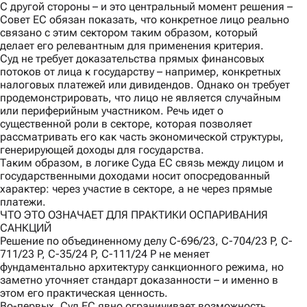
С другой стороны
– и это центральный момент решения –
Совет ЕС обязан показать, что конкретное лицо реально
связано с этим сектором таким образом, который
делает его релевантным для применения критерия.
Суд не требует доказательства прямых финансовых
потоков от лица к государству – например, конкретных
налоговых платежей или дивидендов. Однако он требует
продемонстрировать, что лицо не является случайным
или периферийным участником. Речь идет о
существенной роли в секторе, которая позволяет
рассматривать его как часть экономической структуры,
генерирующей доходы для государства.
Таким образом, в логике Суда ЕС связь между лицом и
государственными доходами носит опосредованный
характер: через участие в секторе, а не через прямые
платежи.
ЧТО ЭТО ОЗНАЧАЕТ ДЛЯ ПРАКТИКИ ОСПАРИВАНИЯ
САНКЦИЙ
Решение по объединенному делу C-696/23, C-704/23 P, C-
711/23 P, C-35/24 P, C-111/24 P не меняет
фундаментально архитектуру санкционного режима, но
заметно уточняет стандарт доказанности – и именно в
этом его практическая ценность.
Во-первых
, Суд ЕС явно ограничивает возможность