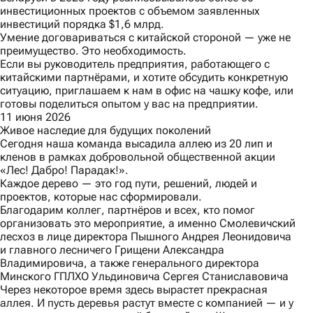
инвестиционных проектов с объемом заявленных
инвестиций порядка $1,6 млрд.
Умение договариваться с китайской стороной — уже не
преимущество. Это необходимость.
Если вы руководитель предприятия, работающего с
китайскими партнёрами, и хотите обсудить конкретную
ситуацию, приглашаем к нам в офис на чашку кофе, или
готовы поделиться опытом у вас на предприятии.
11 июня 2026
Живое наследие для будущих поколений
Сегодня наша команда высадила аллею из 20 лип и
кленов в рамках добровольной общественной акции
«Лес! Дабро! Парадак!».
Каждое дерево — это год пути, решений, людей и
проектов, которые нас сформировали.
Благодарим коллег, партнёров и всех, кто помог
организовать это мероприятие, а именно Смолевичский
лесхоз в лице директора Пышного Андрея Леонидовича
и главного лесничего Грищени Александра
Владимировича, а также генерального директора
Минского ГПЛХО Ульдиновича Сергея Станиславовича
Через некоторое время здесь вырастет прекрасная
аллея. И пусть деревья растут вместе с компанией — и у