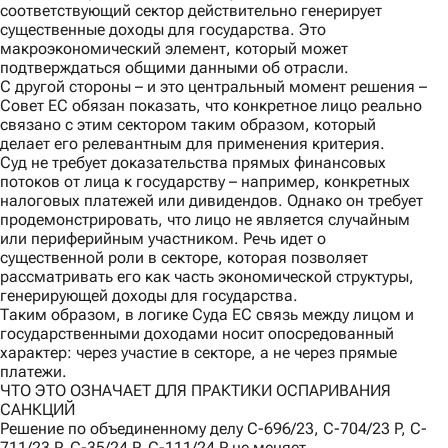
соответствующий сектор действительно генерирует
существенные доходы для государства. Это
макроэкономический элемент, который может
подтверждаться общими данными об отрасли.
С другой стороны
– и это центральный момент решения –
Совет ЕС обязан показать, что конкретное лицо реально
связано с этим сектором таким образом, который
делает его релевантным для применения критерия.
Суд не требует доказательства прямых финансовых
потоков от лица к государству – например, конкретных
налоговых платежей или дивидендов. Однако он требует
продемонстрировать, что лицо не является случайным
или периферийным участником. Речь идет о
существенной роли в секторе, которая позволяет
рассматривать его как часть экономической структуры,
генерирующей доходы для государства.
Таким образом, в логике Суда ЕС связь между лицом и
государственными доходами носит опосредованный
характер: через участие в секторе, а не через прямые
платежи.
ЧТО ЭТО ОЗНАЧАЕТ ДЛЯ ПРАКТИКИ ОСПАРИВАНИЯ
САНКЦИЙ
Решение по объединенному делу C-696/23, C-704/23 P, C-
711/23 P, C-35/24 P, C-111/24 P не меняет