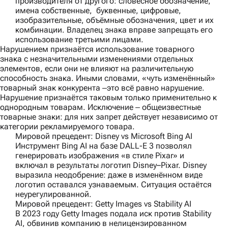
производителя от другого: словесное обозначение,
имена собственные, буквенные, цифровые,
изобразительные, объёмные обозначения, цвет и их
комбинации. Владелец знака вправе запрещать его
использование третьими лицами.
Нарушением признаётся использование товарного
знака с незначительными изменениями отдельных
элементов, если они не влияют на различительную
способность знака. Иными словами, «чуть изменённый»
товарный знак конкурента ‒это всё равно нарушение.
Нарушение признаётся таковым только применительно к
однородным товарам. Исключение ‒ общеизвестные
товарные знаки: для них запрет действует независимо от
категории рекламируемого товара.
Мировой прецедент: Disney vs Microsoft Bing AI
Инструмент Bing AI на базе DALL-E 3 позволял
генерировать изображения «в стиле Pixar» и
включал в результаты логотип Disney–Pixar. Disney
выразила неодобрение: даже в изменённом виде
логотип оставался узнаваемым. Ситуация остаётся
неурегулированной.
Мировой прецедент: Getty Images vs Stability AI
В 2023 году Getty Images подала иск против Stability
AI, обвинив компанию в нелицензированном