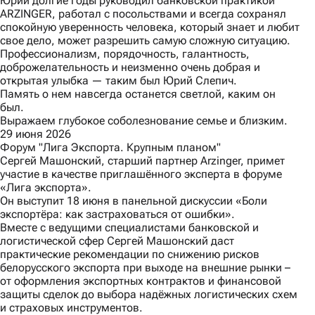
Юрий долгие годы руководил банковской практикой
ARZINGER, работал с посольствами и всегда сохранял
спокойную уверенность человека, который знает и любит
свое дело, может разрешить самую сложную ситуацию.
Профессионализм, порядочность, галантность,
доброжелательность и неизменно очень добрая и
открытая улыбка — таким был Юрий Слепич.
Память о нем навсегда останется светлой, каким он
был.
Выражаем глубокое соболезнование семье и близким.
29 июня 2026
Форум "Лига Экспорта. Крупным планом"
Сергей Машонский, старший партнер Arzinger, примет
участие в качестве приглашённого эксперта в форуме
«Лига экспорта»
.
Он выступит 18 июня в панельной дискуссии «Боли
экспортёра: как застраховаться от ошибки».
Вместе с ведущими специалистами банковской и
логистической сфер Сергей Машонский даст
практические рекомендации по снижению рисков
белорусского экспорта при выходе на внешние рынки –
от оформления экспортных контрактов и финансовой
защиты сделок до выбора надёжных логистических схем
и страховых инструментов.