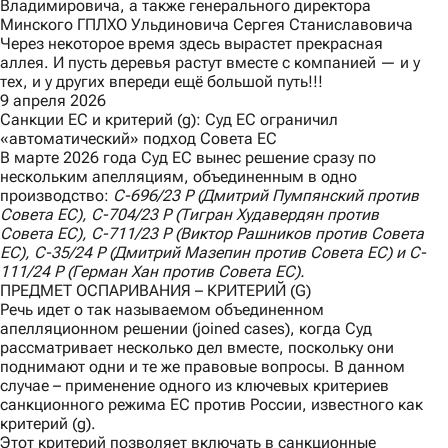
Владимировича, а также генерального директора
Минского ГПЛХО Ульдиновича Сергея Станиславовича
Через некоторое время здесь вырастет прекрасная
аллея. И пусть деревья растут вместе с компанией — и у
тех, и у других впереди ещё большой путь!!!
9 апреля 2026
Санкции ЕС и критерий (g): Суд ЕС ограничил
«автоматический» подход Совета ЕС
В марте 2026 года Суд ЕС вынес
решение
сразу по
нескольким апелляциям, объединенным в одно
производство:
C
-696/23
P
(Дмитрий Пумпянский против
Совета ЕС),
C
-704/23
P
(Тигран Худавердян против
Совета ЕС),
C
-711/23
P
(Виктор Рашников против Совета
ЕС),
C
-35/24
P
(Дмитрий Мазепин против Совета ЕС) и
C
-
111/24
P
(Герман Хан против Совета ЕС).
ПРЕДМЕТ ОСПАРИВАНИЯ – КРИТЕРИЙ (G)
Речь идет о так называемом объединенном
апелляционном решении (joined cases), когда Суд
рассматривает несколько дел вместе, поскольку они
поднимают одни и те же правовые вопросы. В данном
случае – применение одного из ключевых критериев
санкционного режима ЕС против России, известного как
критерий (g).
Этот критерий позволяет включать в санкционные