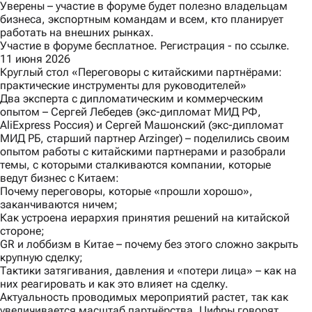
Уверены – участие в форуме будет полезно владельцам
бизнеса, экспортным командам и всем, кто планирует
работать на внешних рынках.
Участие в форуме бесплатное. Регистрация -
по ссылке.
11 июня 2026
Круглый стол «Переговоры с китайскими партнёрами:
практические инструменты для руководителей»
Два эксперта с дипломатическим и коммерческим
опытом – Сергей Лебедев (экс-дипломат МИД РФ,
AliExpress Россия) и Сергей Машонский (экс-дипломат
МИД РБ, старший партнер Arzinger) – поделились своим
опытом работы с китайскими партнерами и разобрали
темы, с которыми сталкиваются компании, которые
ведут бизнес с Китаем:
Почему переговоры, которые «прошли хорошо»,
заканчиваются ничем;
Как устроена иерархия принятия решений на китайской
стороне;
GR и лоббизм в Китае – почему без этого сложно закрыть
крупную сделку;
Тактики затягивания, давления и «потери лица» – как на
них реагировать и как это влияет на сделку.
Актуальность проводимых мероприятий растет, так как
увеличивается масштаб партнёрства. Цифры говорят