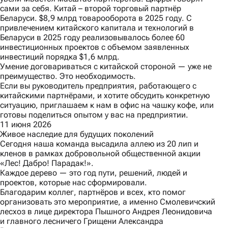
сами за себя. Китай – второй торговый партнёр
Беларуси. $8,9 млрд товарооборота в 2025 году. С
привлечением китайского капитала и технологий в
Беларуси в 2025 году реализовывалось более 60
инвестиционных проектов с объемом заявленных
инвестиций порядка $1,6 млрд.
Умение договариваться с китайской стороной — уже не
преимущество. Это необходимость.
Если вы руководитель предприятия, работающего с
китайскими партнёрами, и хотите обсудить конкретную
ситуацию, приглашаем к нам в офис на чашку кофе, или
готовы поделиться опытом у вас на предприятии.
11 июня 2026
Живое наследие для будущих поколений
Сегодня наша команда высадила аллею из 20 лип и
кленов в рамках добровольной общественной акции
«Лес! Дабро! Парадак!».
Каждое дерево — это год пути, решений, людей и
проектов, которые нас сформировали.
Благодарим коллег, партнёров и всех, кто помог
организовать это мероприятие, а именно Смолевичский
лесхоз в лице директора Пышного Андрея Леонидовича
и главного лесничего Грищени Александра