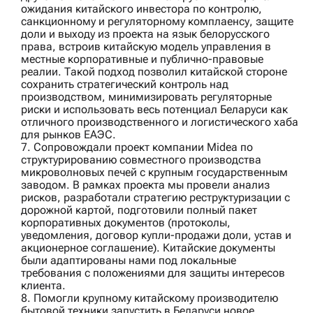
ожидания китайского инвестора по контролю,
санкционному и регуляторному комплаенсу, защите
доли и выходу из проекта на язык белорусского
права, встроив китайскую модель управления в
местные корпоративные и публично-правовые
реалии. Такой подход позволил китайской стороне
сохранить стратегический контроль над
производством, минимизировать регуляторные
риски и использовать весь потенциал Беларуси как
отличного производственного и логистического хаба
для рынков ЕАЭС.
7. Сопровождали проект компании
Midea
по
структурированию совместного производства
микроволновых печей с крупным государственным
заводом. В рамках проекта мы провели анализ
рисков, разработали стратегию реструктуризации с
дорожной картой, подготовили полный пакет
корпоративных документов (протоколы,
уведомления, договор купли-продажи доли, устав и
акционерное соглашение). Китайские документы
были адаптированы нами под локальные
требования с положениями для защиты интересов
клиента.
8. Помогли
крупному китайскому производителю
бытовой техники
запустить в Беларуси новое