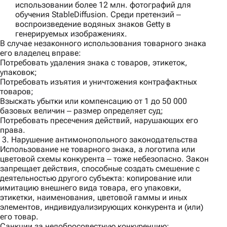
использовании более 12 млн. фотографий для
обучения StableDiffusion. Среди претензий ‒
воспроизведение водяных знаков Getty в
генерируемых изображениях.
В случае незаконного использования товарного знака
его владелец вправе:
Потребовать удаления знака с товаров, этикеток,
упаковок;
Потребовать изъятия и уничтожения контрафактных
товаров;
Взыскать убытки или компенсацию от 1 до 50 000
базовых величин ‒ размер определяет суд;
Потребовать пресечения действий, нарушающих его
права.
3. Нарушение антимонопольного законодательства
Использование не товарного знака, а логотипа или
цветовой схемы конкурента ‒ тоже небезопасно. Закон
запрещает действия, способные создать смешение с
деятельностью другого субъекта: копирование или
имитацию внешнего вида товара, его упаковки,
этикетки, наименования, цветовой гаммы и иных
элементов, индивидуализирующих конкурента и (или)
его товар.
Санкции за недобросовестную конкуренцию: