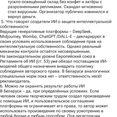
тускло-освещённый склад без конфет и актёры с
разрозненными репликами. Скандал мгновенно
стал вирусным. Организатор публично извинился и
вернул деньги.
5. Что говорят создатели ИИ о защите интеллектуальной
собственности
Ведущие генеративные платформы ‒ DeepSeek,
Midjourney, Wombo, ChatGPT /DALL-E ‒ декларируют в
своих условиях использования соблюдение прав на
интеллектуальную собственность. Однако реальный
механизм контроля остаётся несовершенным.
На законодательном уровне Европейский союз в
Регламенте об ИИ (ст. 53) уже обязал поставщиков ИИ-
моделей общего назначения внедрить политику
соблюдения авторского права. В Беларуси аналогичных
специальных норм пока нет ‒ ответственность несёт
рекламодатель.
6. Можно ли охранять результат работы ИИ
В Беларуси ‒ да, при определённых условиях. Если
человек своим творческим трудом создал произведение
с помощью ИИ, и пользовательское соглашение
платформы не ограничивает его права, то автор может
использовать произведение по своему усмотрению в
любой форме и любым способом. Для регистрации