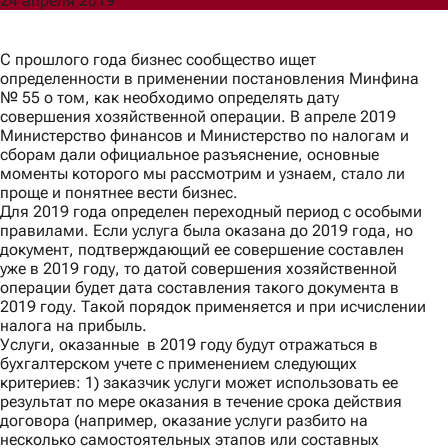
24 апреля 2019
Согласен(а) на обработку моих персональных данных для
С прошлого года бизнес сообщество ищет
обработки запроса и обратной связи в соответствии с
определенности в применении постановления Минфина
Политикой обработки персональных данных
.
№ 55 о том, как необходимо определять дату
Ознакомлен(а) с правами, порядком их реализации и
совершения хозяйственной операции. В апреле 2019
последствиями дачи согласия.
Министерство финансов и Министерство по налогам и
Отправить
сборам дали официальное разъяснение, основные
моменты которого мы рассмотрим и узнаем, стало ли
проще и понятнее вести бизнес.
Для 2019 года определен переходный период с особыми
правилами. Если услуга была оказана до 2019 года, но
документ, подтверждающий ее совершение составлен
уже в 2019 году, то датой совершения хозяйственной
операции будет дата составления такого документа в
2019 году. Такой порядок применяется и при исчислении
налога на прибыль.
Услуги, оказанные в 2019 году будут отражаться в
бухгалтерском учете с применением следующих
критериев: 1) заказчик услуги может использовать ее
результат по мере оказания в течение срока действия
договора (например, оказание услуги разбито на
несколько самостоятельных этапов или составных