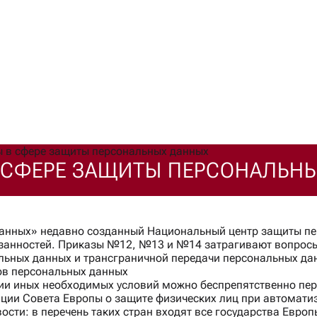
+375 29 304-34-11
mail@arzing
Написать в чат
ы в сфере защиты персональных данных
 СФЕРЕ ЗАЩИТЫ ПЕРСОНАЛЬН
данных» недавно созданный Национальный центр защиты пе
язанностей. Приказы №12, №13 и №14 затрагивают вопрос
льных данных и трансграничной передачи персональных да
ов персональных данных
ении иных необходимых условий можно беспрепятственно п
ции Совета Европы о защите физических лиц при автомати
ости: в перечень таких стран входят все государства Европ