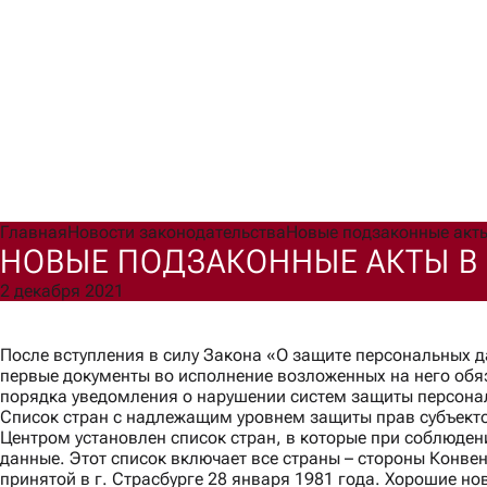
Отправить запрос
Написать в чат
Главная
Новости законодательства
Новые подзаконные акт
НОВЫЕ ПОДЗАКОННЫЕ АКТЫ В
Назад
Практики
Отрасли
2 декабря 2021
Корпоративное право
M&A
Иностранные инвестиции & ГЧП
После вступления в силу Закона «О защите персональных 
GR-консалтинг
первые документы во исполнение возложенных на него об
Международная торговля
порядка уведомления о нарушении систем защиты персона
Недвижимость и строительство
Список стран с надлежащим уровнем защиты прав субъект
Антимонопольное регулирование и защита конкуренции
Центром установлен список стран, в которые при соблюд
Разрешение споров и медиация
данные. Этот список включает все
страны – стороны
Конвен
Финансовое право
принятой в г. Страсбурге 28 января 1981 года. Хорошие нов