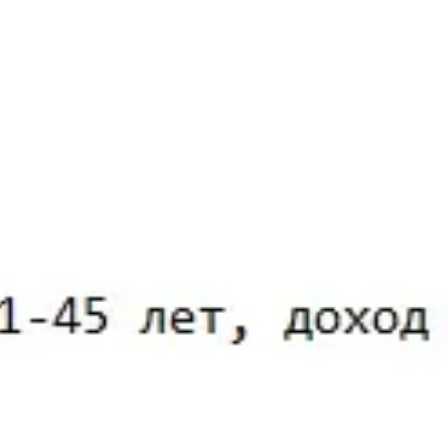
 пользователей и улучшения работы сайта в соответствии с
Главная
Наши компетенции
Наши компетенции
Написать в чат
Наши компетенции
Написать в чат
Практики
Отрасли
Команда
Команда
Команда
Проекты
вопросах.
Проекты
 в ближайшее время.
Проекты
Новости
Email*
Новости
Комментарий*
Новости
Мероприятия
бработки запроса и обратной связи в соответствии с
Полит
Мероприятия
огласия.
Мероприятия
Контакты
Контакты
Контакты
Arzinger Law Offices
Республика Беларусь, 220030
Минск, ул. Советская, 12, оф