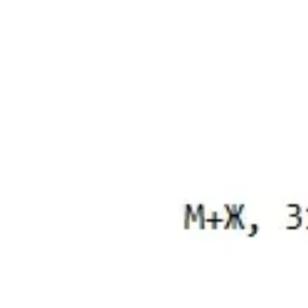
Мы используем cookie для удобства
RU
EN
Отклонить
Принять
Написать нам
Мы всегда готовы помочь вам разобраться в юридических 
Заполните форму ниже, и наш специалист свяжется с вами
Имя
Телефон*
Согласен(а) на обработку моих персональных данных для о
правами, порядком их реализации и последствиями дачи с
Отправить