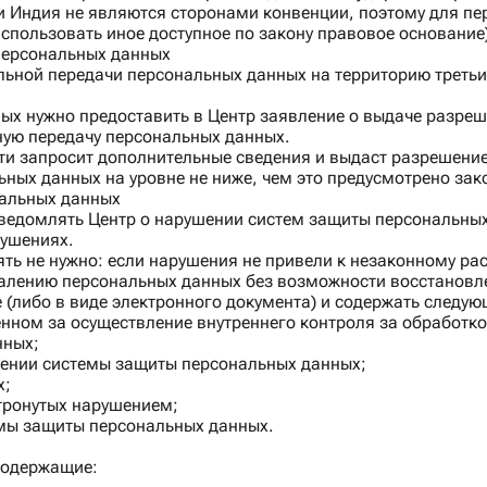
и Индия не являются сторонами конвенции, поэтому для пе
спользовать иное доступное по закону правовое основание)
персональных данных
ьной передачи персональных данных на территорию третьих
х нужно предоставить в Центр заявление о выдаче разреш
ную передачу персональных данных.
ти запросит дополнительные сведения и выдаст разрешение
ных данных на уровне не ниже, чем это предусмотрено зак
нальных данных
едомлять Центр о нарушении систем защиты персональных 
рушениях.
ять не нужно: если нарушения не привели к незаконному р
алению персональных данных без возможности восстановле
(либо в виде электронного документа) и содержать следую
нном за осуществление внутреннего контроля за обработко
нных;
шении системы защиты персональных данных;
х;
тронутых нарушением;
мы защиты персональных данных.
содержащие: