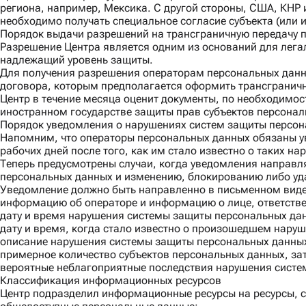
Банки и проектное финансирование
региона, например, Мексика. С другой стороны, США, КНР 
Трудовое право и миграция
необходимо получать специальное согласие субъекта (или и
Интеллектуальная собственность и защита данных
Порядок выдачи разрешений на трансграничную передачу 
IT и медиа
Разрешение Центра является одним из оснований для легал
Инфраструктура
надлежащий уровень защиты.
Транспорт и логистика
Для получения разрешения операторам персональных данны
Сельское хозяйство и пищевая промышленность
договора, которым предполагается оформить трансгранич
Фабрики и производство
Центр в течение месяца оценит документы, по необходимос
Финансовые организации
иностранном государстве защиты прав субъектов персональ
Фармацевтика
Порядок уведомления о нарушениях систем защиты персо
Ритейл
Напомним, что операторы персональных данных обязаны ув
Энергетика
рабочих дней после того, как им стало известно о таких на
Теперь предусмотрены случаи, когда уведомления направл
персональных данных и изменению, блокированию либо уд
Уведомление должно быть направленно в письменном виде 
информацию об операторе и информацию о лице, ответстве
дату и время нарушения системы защиты персональных да
дату и время, когда стало известно о произошедшем нару
описание нарушения системы защиты персональных данны
примерное количество субъектов персональных данных, за
вероятные неблагоприятные последствия нарушения систе
Классификация информационных ресурсов
Центр подразделил информационные ресурсы на ресурсы, 