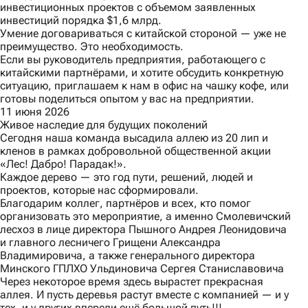
инвестиционных проектов с объемом заявленных
инвестиций порядка $1,6 млрд.
Умение договариваться с китайской стороной — уже не
преимущество. Это необходимость.
Если вы руководитель предприятия, работающего с
китайскими партнёрами, и хотите обсудить конкретную
ситуацию, приглашаем к нам в офис на чашку кофе, или
готовы поделиться опытом у вас на предприятии.
11 июня 2026
Живое наследие для будущих поколений
Сегодня наша команда высадила аллею из 20 лип и
кленов в рамках добровольной общественной акции
«Лес! Дабро! Парадак!».
Каждое дерево — это год пути, решений, людей и
проектов, которые нас сформировали.
Благодарим коллег, партнёров и всех, кто помог
организовать это мероприятие, а именно Смолевичский
лесхоз в лице директора Пышного Андрея Леонидовича
и главного лесничего Грищени Александра
Владимировича, а также генерального директора
Минского ГПЛХО Ульдиновича Сергея Станиславовича
Через некоторое время здесь вырастет прекрасная
аллея. И пусть деревья растут вместе с компанией — и у
тех, и у других впереди ещё большой путь!!!