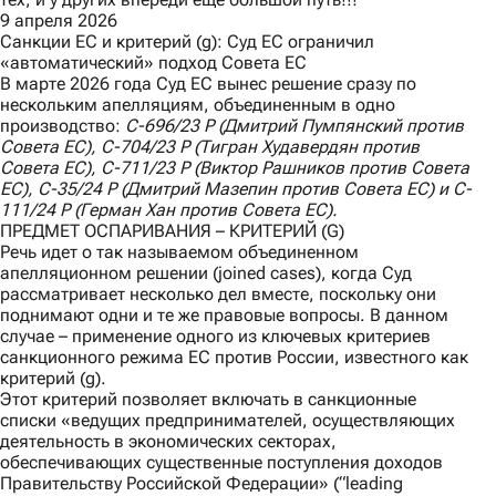
9 апреля 2026
Санкции ЕС и критерий (g): Суд ЕС ограничил
«автоматический» подход Совета ЕС
В марте 2026 года Суд ЕС вынес
решение
сразу по
нескольким апелляциям, объединенным в одно
производство:
C
-696/23
P
(Дмитрий Пумпянский против
Совета ЕС),
C
-704/23
P
(Тигран Худавердян против
Совета ЕС),
C
-711/23
P
(Виктор Рашников против Совета
ЕС),
C
-35/24
P
(Дмитрий Мазепин против Совета ЕС) и
C
-
111/24
P
(Герман Хан против Совета ЕС).
ПРЕДМЕТ ОСПАРИВАНИЯ – КРИТЕРИЙ (G)
Речь идет о так называемом объединенном
апелляционном решении (joined cases), когда Суд
рассматривает несколько дел вместе, поскольку они
поднимают одни и те же правовые вопросы. В данном
случае – применение одного из ключевых критериев
санкционного режима ЕС против России, известного как
критерий (g).
Этот критерий позволяет включать в санкционные
списки «ведущих предпринимателей, осуществляющих
деятельность в экономических секторах,
обеспечивающих существенные поступления доходов
Правительству Российской Федерации» (“leading