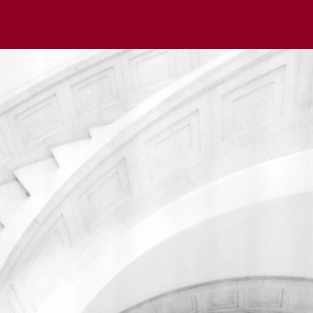
Мы используем cookie для удобства пользователей и
улучшения работы сайта в соответствии с
Политикой
обработки файлов cookie
.
Отклонить
Принять
Написать нам
Мы всегда готовы помочь вам разобраться в юридических
вопросах.
Заполните форму ниже, и наш специалист свяжется с вами
в ближайшее время.
Имя
Телефон*
Email*
Комментарий*