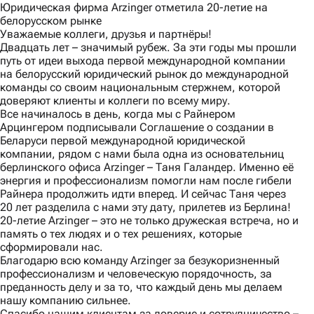
Юридическая фирма Arzinger отметила 20-летие на
белорусском рынке
Уважаемые коллеги, друзья и партнёры!
Двадцать лет – значимый рубеж. За эти годы мы прошли
путь от идеи выхода первой международной компании
на белорусский юридический рынок до международной
команды со своим национальным стержнем, которой
доверяют клиенты и коллеги по всему миру.
Все начиналось в день, когда мы с Райнером
Арцингером подписывали Соглашение о создании в
Беларуси первой международной юридической
компании, рядом с нами была одна из основательниц
берлинского офиса Arzinger – Таня Галандер. Именно её
энергия и профессионализм помогли нам после гибели
Райнера продолжить идти вперед. И сейчас Таня через
20 лет разделила с нами эту дату, прилетев из Берлина!
20-летие Arzinger – это не только дружеская встреча, но и
память о тех людях и о тех решениях, которые
сформировали нас.
Благодарю всю команду Arzinger за безукоризненный
профессионализм и человеческую порядочность, за
преданность делу и за то, что каждый день мы делаем
нашу компанию сильнее.
Спасибо нашим клиентам за доверие и сотрудничество –