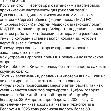
11 июня 2026
Круглый стол «Переговоры с китайскими партнёрами:
практические инструменты для руководителей»
Два эксперта с дипломатическим и коммерческим
опытом – Сергей Лебедев (экс-дипломат МИД РФ,
AliExpress Россия) и Сергей Машонский (экс-дипломат
МИД РБ, старший партнер Arzinger) – поделились своим
опытом работы с китайскими партнерами и разобрали
темы, с которыми сталкиваются компании, которые
ведут бизнес с Китаем:
Почему переговоры, которые «прошли хорошо»,
заканчиваются ничем;
Как устроена иерархия принятия решений на китайской
стороне;
GR и лоббизм в Китае – почему без этого сложно закрыть
крупную сделку;
Тактики затягивания, давления и «потери лица» – как на
них реагировать и как это влияет на сделку.
Актуальность проводимых мероприятий растет, так как
увеличивается масштаб партнёрства. Цифры говорят
сами за себя. Китай – второй торговый партнёр
Беларуси. $8,9 млрд товарооборота в 2025 году. С
привлечением китайского капитала и технологий в
Беларуси в 2025 году реализовывалось более 60