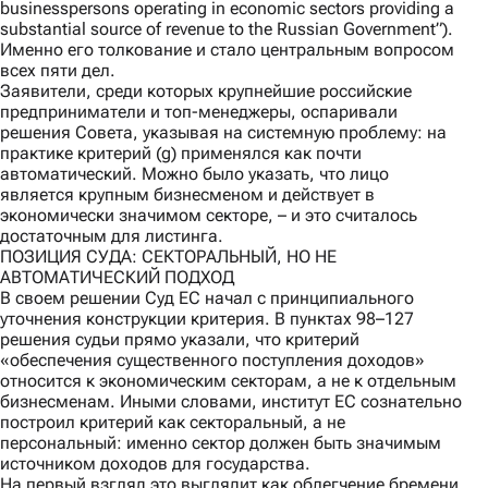
businesspersons operating in economic sectors providing a
substantial source of revenue to the Russian Government”).
Именно его толкование и стало центральным вопросом
всех пяти дел.
Заявители, среди которых крупнейшие российские
предприниматели и топ-менеджеры, оспаривали
решения Совета, указывая на системную проблему: на
практике критерий (g) применялся как почти
автоматический. Можно было указать, что лицо
является крупным бизнесменом и действует в
экономически значимом секторе, – и это считалось
достаточным для листинга.
ПОЗИЦИЯ СУДА: СЕКТОРАЛЬНЫЙ, НО НЕ
АВТОМАТИЧЕСКИЙ ПОДХОД
В своем решении Суд ЕС начал с принципиального
уточнения конструкции критерия. В пунктах 98–127
решения судьи прямо указали, что критерий
«обеспечения существенного поступления доходов»
относится к экономическим секторам, а не к отдельным
бизнесменам. Иными словами, институт ЕС сознательно
построил критерий как секторальный, а не
персональный: именно сектор должен быть значимым
источником доходов для государства.
На первый взгляд это выглядит как облегчение бремени